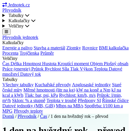
Jednotek.cz
Převodník
Tabulky
Kalkulačky
Veličiny
Převodník jednotek
Kalkulačky
Energie a palivo
Stavba a materiál
Zlomky
Rovnice
BMI kalkulačka
Procenta
Trojčlenka
Průměr
Veličiny
Čas
Délka
Hmotnost
Hustota
Kroutící moment
Objem
Plošný obsah
Práce (energie)
Průtok
Rychlost
Síla
Tlak
Výkon
Teplota
Datové
množství
Datový tok
Tabulky
Všechny tabulky
Kuchařské převody
Anglosaské jednotky
Staré
české míry
Měrné hmotnosti (litr na kg)
kW na koně a Nm
kJ na
kcal a kWh
Tlak: bar, psi, kPa
Rychlost: km/h, m/s
Průtok: l/min,
m³/h
Sklon: % a stupně
Teplota v troubě
Předpony SI
Římské číslice
Datové jednotky (MB, GiB)
Mbps na MB/s
Spotřeba: l/100 km a
MPG
Převody teploty
Domů
/
Převodník
/
Čas
/
1 den na hvězdný rok – převod
1 den na hvězdný rok – převod