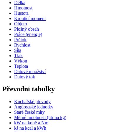
Délka
Hmotnost
Hustota
Kroutící moment
Objem
Plošný obsah
Práce (energie)
Průtok
Rychlost
Síla
Tlak
Výkon
Teplota
Datové množství
Datový tok
Převodní tabulky
Kuchařské převody
Anglosaské jednotky
Staré české míry
Měrné hmotnosti (litr na kg)
kW na koně a Nm
kJ na kcal a kWh