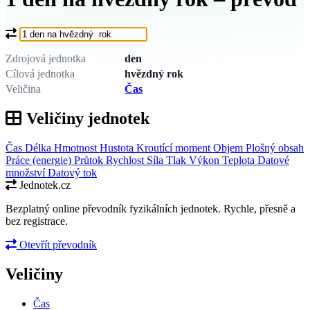
Co chcete převést?
Zdrojová jednotka
den
Cílová jednotka
hvězdný rok
Veličina
Čas
Veličiny jednotek
Čas
Délka
Hmotnost
Hustota
Kroutící moment
Objem
Plošný obsah
Práce (energie)
Průtok
Rychlost
Síla
Tlak
Výkon
Teplota
Datové
množství
Datový tok
Jednotek.cz
Bezplatný online převodník fyzikálních jednotek. Rychle, přesně a
bez registrace.
Otevřít převodník
Veličiny
Čas