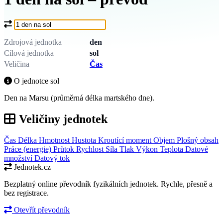
Co chcete převést?
Zdrojová jednotka
den
Cílová jednotka
sol
Veličina
Čas
O jednotce sol
Den na Marsu (průměrná délka martského dne).
Veličiny jednotek
Čas
Délka
Hmotnost
Hustota
Kroutící moment
Objem
Plošný obsah
Práce (energie)
Průtok
Rychlost
Síla
Tlak
Výkon
Teplota
Datové
množství
Datový tok
Jednotek.cz
Bezplatný online převodník fyzikálních jednotek. Rychle, přesně a
bez registrace.
Otevřít převodník