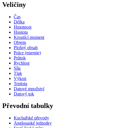
Veličiny
Čas
Délka
Hmotnost
Hustota
Kroutící moment
Objem
Plošný obsah
Práce (energie)
Průtok
Rychlost
Síla
Tlak
Výkon
Teplota
Datové množství
Datový tok
Převodní tabulky
Kuchařské převody
Anglosaské jednotky