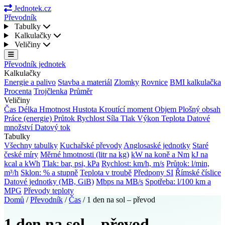
Jednotek.cz
Převodník
Tabulky
Kalkulačky
Veličiny
Převodník jednotek
Kalkulačky
Energie a palivo
Stavba a materiál
Zlomky
Rovnice
BMI kalkulačka
Procenta
Trojčlenka
Průměr
Veličiny
Čas
Délka
Hmotnost
Hustota
Kroutící moment
Objem
Plošný obsah
Práce (energie)
Průtok
Rychlost
Síla
Tlak
Výkon
Teplota
Datové
množství
Datový tok
Tabulky
Všechny tabulky
Kuchařské převody
Anglosaské jednotky
Staré
české míry
Měrné hmotnosti (litr na kg)
kW na koně a Nm
kJ na
kcal a kWh
Tlak: bar, psi, kPa
Rychlost: km/h, m/s
Průtok: l/min,
m³/h
Sklon: % a stupně
Teplota v troubě
Předpony SI
Římské číslice
Datové jednotky (MB, GiB)
Mbps na MB/s
Spotřeba: l/100 km a
MPG
Převody teploty
Domů
/
Převodník
/
Čas
/
1 den na sol – převod
1 den na sol – převod