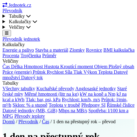
Jednotek.cz
Převodník
Tabulky
Kalkulačky
Veličiny
Převodník jednotek
Kalkulačky
Energie a palivo
Stavba a materiál
Zlomky
Rovnice
BMI kalkulačka
Procenta
Trojčlenka
Průměr
Veličiny
Čas
Délka
Hmotnost
Hustota
Kroutící moment
Objem
Plošný obsah
Práce (energie)
Průtok
Rychlost
Síla
Tlak
Výkon
Teplota
Datové
množství
Datový tok
Tabulky
Všechny tabulky
Kuchařské převody
Anglosaské jednotky
Staré
české míry
Měrné hmotnosti (litr na kg)
kW na koně a Nm
kJ na
kcal a kWh
Tlak: bar, psi, kPa
Rychlost: km/h, m/s
Průtok: l/min,
m³/h
Sklon: % a stupně
Teplota v troubě
Předpony SI
Římské číslice
Datové jednotky (MB, GiB)
Mbps na MB/s
Spotřeba: l/100 km a
MPG
Převody teploty
Domů
/
Převodník
/
Čas
/
1 den na přestupný rok – převod
1 den na přestupný rok –