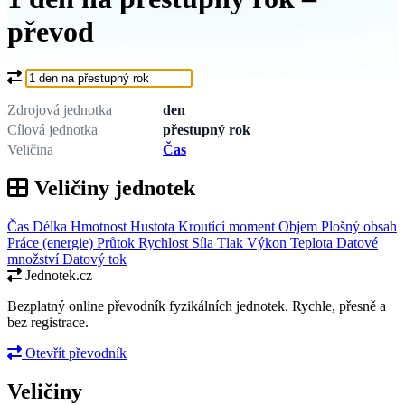
převod
Co chcete převést?
Zdrojová jednotka
den
Cílová jednotka
přestupný rok
Veličina
Čas
Veličiny jednotek
Čas
Délka
Hmotnost
Hustota
Kroutící moment
Objem
Plošný obsah
Práce (energie)
Průtok
Rychlost
Síla
Tlak
Výkon
Teplota
Datové
množství
Datový tok
Jednotek.cz
Bezplatný online převodník fyzikálních jednotek. Rychle, přesně a
bez registrace.
Otevřít převodník
Veličiny