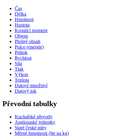
Čas
Délka
Hmotnost
Hustota
Kroutící moment
Objem
Plošný obsah
Práce (energie)
Průtok
Rychlost
Síla
Tlak
Výkon
Teplota
Datové množství
Datový tok
Převodní tabulky
Kuchařské převody
Anglosaské jednotky
Staré české míry
Měrné hmotnosti (litr na kg)