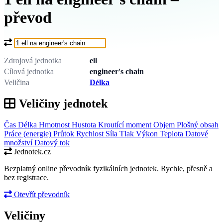
převod
Co chcete převést?
Zdrojová jednotka
ell
Cílová jednotka
engineer's chain
Veličina
Délka
Veličiny jednotek
Čas
Délka
Hmotnost
Hustota
Kroutící moment
Objem
Plošný obsah
Práce (energie)
Průtok
Rychlost
Síla
Tlak
Výkon
Teplota
Datové
množství
Datový tok
Jednotek.cz
Bezplatný online převodník fyzikálních jednotek. Rychle, přesně a
bez registrace.
Otevřít převodník
Veličiny