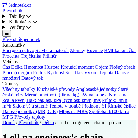
Jednotek.cz
Převodník
Tabulky
Kalkulačky
Veličiny
Převodník jednotek
Kalkulačky
Energie a palivo
Stavba a materiál
Zlomky
Rovnice
BMI kalkulačka
Procenta
Trojčlenka
Průměr
Veličiny
Čas
Délka
Hmotnost
Hustota
Kroutící moment
Objem
Plošný obsah
Práce (energie)
Průtok
Rychlost
Síla
Tlak
Výkon
Teplota
Datové
množství
Datový tok
Tabulky
Všechny tabulky
Kuchařské převody
Anglosaské jednotky
Staré
české míry
Měrné hmotnosti (litr na kg)
kW na koně a Nm
kJ na
kcal a kWh
Tlak: bar, psi, kPa
Rychlost: km/h, m/s
Průtok: l/min,
m³/h
Sklon: % a stupně
Teplota v troubě
Předpony SI
Římské číslice
Datové jednotky (MB, GiB)
Mbps na MB/s
Spotřeba: l/100 km a
MPG
Převody teploty
Domů
/
Převodník
/
Délka
/
1 ell na engineer's chain – převod
1 ell na engineer's chain –