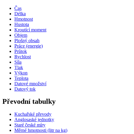
Čas
Délka
Hmotnost
Hustota
Kroutící moment
Objem
Plošný obsah
Práce (energie)
Průtok
Rychlost
Síla
Tlak
Výkon
Teplota
Datové množství
Datový tok
Převodní tabulky
Kuchařské převody
Anglosaské jednotky
Staré české míry
Měrné hmotnosti (litr na kg)