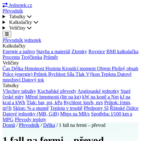
Jednotek.cz
Převodník
Tabulky
Kalkulačky
Veličiny
Převodník jednotek
Kalkulačky
Energie a palivo
Stavba a materiál
Zlomky
Rovnice
BMI kalkulačka
Procenta
Trojčlenka
Průměr
Veličiny
Čas
Délka
Hmotnost
Hustota
Kroutící moment
Objem
Plošný obsah
Práce (energie)
Průtok
Rychlost
Síla
Tlak
Výkon
Teplota
Datové
množství
Datový tok
Tabulky
Všechny tabulky
Kuchařské převody
Anglosaské jednotky
Staré
české míry
Měrné hmotnosti (litr na kg)
kW na koně a Nm
kJ na
kcal a kWh
Tlak: bar, psi, kPa
Rychlost: km/h, m/s
Průtok: l/min,
m³/h
Sklon: % a stupně
Teplota v troubě
Předpony SI
Římské číslice
Datové jednotky (MB, GiB)
Mbps na MB/s
Spotřeba: l/100 km a
MPG
Převody teploty
Domů
/
Převodník
/
Délka
/
1 fall na fermi – převod
1 fall na fermi – převod