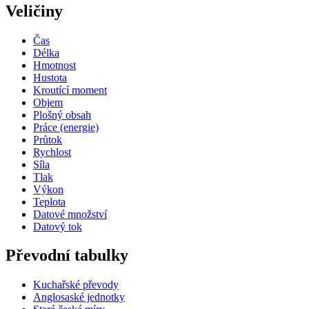
Veličiny
Čas
Délka
Hmotnost
Hustota
Kroutící moment
Objem
Plošný obsah
Práce (energie)
Průtok
Rychlost
Síla
Tlak
Výkon
Teplota
Datové množství
Datový tok
Převodní tabulky
Kuchařské převody
Anglosaské jednotky