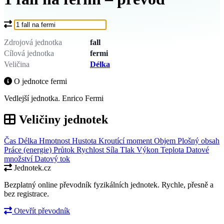
Co chcete převést?
Zdrojová jednotka
fall
Cílová jednotka
fermi
Veličina
Délka
O jednotce fermi
Vedlejší jednotka. Enrico Fermi
Veličiny jednotek
Čas
Délka
Hmotnost
Hustota
Kroutící moment
Objem
Plošný obsah
Práce (energie)
Průtok
Rychlost
Síla
Tlak
Výkon
Teplota
Datové
množství
Datový tok
Jednotek.cz
Bezplatný online převodník fyzikálních jednotek. Rychle, přesně a
bez registrace.
Otevřít převodník