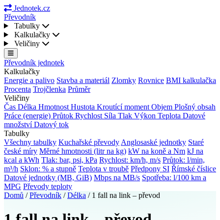
Jednotek.cz
Převodník
Tabulky
Kalkulačky
Veličiny
Převodník jednotek
Kalkulačky
Energie a palivo
Stavba a materiál
Zlomky
Rovnice
BMI kalkulačka
Procenta
Trojčlenka
Průměr
Veličiny
Čas
Délka
Hmotnost
Hustota
Kroutící moment
Objem
Plošný obsah
Práce (energie)
Průtok
Rychlost
Síla
Tlak
Výkon
Teplota
Datové
množství
Datový tok
Tabulky
Všechny tabulky
Kuchařské převody
Anglosaské jednotky
Staré
české míry
Měrné hmotnosti (litr na kg)
kW na koně a Nm
kJ na
kcal a kWh
Tlak: bar, psi, kPa
Rychlost: km/h, m/s
Průtok: l/min,
m³/h
Sklon: % a stupně
Teplota v troubě
Předpony SI
Římské číslice
Datové jednotky (MB, GiB)
Mbps na MB/s
Spotřeba: l/100 km a
MPG
Převody teploty
Domů
/
Převodník
/
Délka
/
1 fall na link – převod
1 fall na link – převod