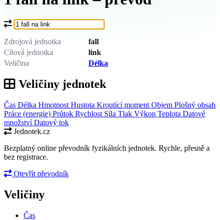
Co chcete převést?
Zdrojová jednotka
fall
Cílová jednotka
link
Veličina
Délka
Veličiny jednotek
Čas
Délka
Hmotnost
Hustota
Kroutící moment
Objem
Plošný obsah
Práce (energie)
Průtok
Rychlost
Síla
Tlak
Výkon
Teplota
Datové
množství
Datový tok
Jednotek.cz
Bezplatný online převodník fyzikálních jednotek. Rychle, přesně a
bez registrace.
Otevřít převodník
Veličiny
Čas