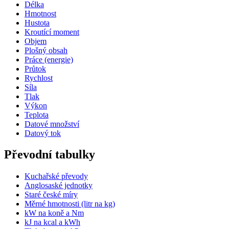
Délka
Hmotnost
Hustota
Kroutící moment
Objem
Plošný obsah
Práce (energie)
Průtok
Rychlost
Síla
Tlak
Výkon
Teplota
Datové množství
Datový tok
Převodní tabulky
Kuchařské převody
Anglosaské jednotky
Staré české míry
Měrné hmotnosti (litr na kg)
kW na koně a Nm
kJ na kcal a kWh