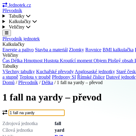
Jednotek.cz
Převodník
Tabulky
Kalkulačky
Veličiny
Převodník jednotek
Kalkulačky
Energie a palivo
Stavba a materiál
Zlomky
Rovnice
BMI kalkulačka
Veličiny
Čas
Délka
Hmotnost
Hustota
Kroutící moment
Objem
Plošný obsah
Tabulky
Všechny tabulky
Kuchařské převody
Anglosaské jednotky
Staré česk
a stupně
Teplota v troubě
Předpony SI
Římské číslice
Datové jednot
Domů
/
Převodník
/
Délka
/
1 fall na yardy – převod
1 fall na yardy – převod
Co chcete převést?
Zdrojová jednotka
fall
Cílová jednotka
yard