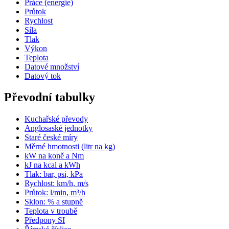
Práce (energie)
Průtok
Rychlost
Síla
Tlak
Výkon
Teplota
Datové množství
Datový tok
Převodní tabulky
Kuchařské převody
Anglosaské jednotky
Staré české míry
Měrné hmotnosti (litr na kg)
kW na koně a Nm
kJ na kcal a kWh
Tlak: bar, psi, kPa
Rychlost: km/h, m/s
Průtok: l/min, m³/h
Sklon: % a stupně
Teplota v troubě
Předpony SI