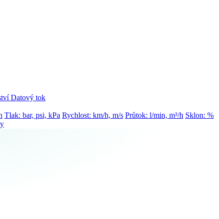
tví
Datový tok
h
Tlak: bar, psi, kPa
Rychlost: km/h, m/s
Průtok: l/min, m³/h
Sklon: %
ty