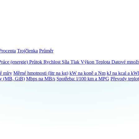
Procenta
Trojčlenka
Průměr
Práce (energie)
Průtok
Rychlost
Síla
Tlak
Výkon
Teplota
Datové množs
é míry
Měrné hmotnosti (litr na kg)
kW na koně a Nm
kJ na kcal a kW
ky (MB, GiB)
Mbps na MB/s
Spotřeba: l/100 km a MPG
Převody teplo