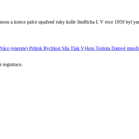
 nosu a konce palce upažené ruky krále Jindřicha I. V roce 1959 byl yar
Práce (energie)
Průtok
Rychlost
Síla
Tlak
Výkon
Teplota
Datové množs
 registrace.