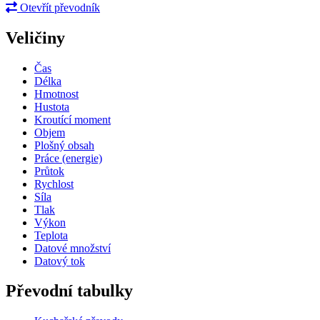
Otevřít převodník
Veličiny
Čas
Délka
Hmotnost
Hustota
Kroutící moment
Objem
Plošný obsah
Práce (energie)
Průtok
Rychlost
Síla
Tlak
Výkon
Teplota
Datové množství
Datový tok
Převodní tabulky