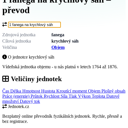
převod
Co chcete převést?
Zdrojová jednotka
fanega
Cílová jednotka
krychlový sáh
Veličina
Objem
O jednotce krychlový sáh
Vídeňská jednotka objemu - u nás platná v letech 1764 až 1876.
Veličiny jednotek
Čas
Délka
Hmotnost
Hustota
Kroutící moment
Objem
Plošný obsah
Práce (energie)
Průtok
Rychlost
Síla
Tlak
Výkon
Teplota
Datové
množství
Datový tok
Jednotek.cz
Bezplatný online převodník fyzikálních jednotek. Rychle, přesně a
bez registrace.