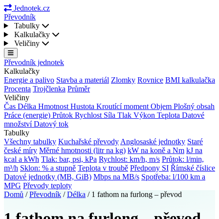
Jednotek.cz
Převodník
Tabulky
Kalkulačky
Veličiny
Převodník jednotek
Kalkulačky
Energie a palivo
Stavba a materiál
Zlomky
Rovnice
BMI kalkulačka
Procenta
Trojčlenka
Průměr
Veličiny
Čas
Délka
Hmotnost
Hustota
Kroutící moment
Objem
Plošný obsah
Práce (energie)
Průtok
Rychlost
Síla
Tlak
Výkon
Teplota
Datové
množství
Datový tok
Tabulky
Všechny tabulky
Kuchařské převody
Anglosaské jednotky
Staré
české míry
Měrné hmotnosti (litr na kg)
kW na koně a Nm
kJ na
kcal a kWh
Tlak: bar, psi, kPa
Rychlost: km/h, m/s
Průtok: l/min,
m³/h
Sklon: % a stupně
Teplota v troubě
Předpony SI
Římské číslice
Datové jednotky (MB, GiB)
Mbps na MB/s
Spotřeba: l/100 km a
MPG
Převody teploty
Domů
/
Převodník
/
Délka
/
1 fathom na furlong – převod
1 fathom na furlong – převod