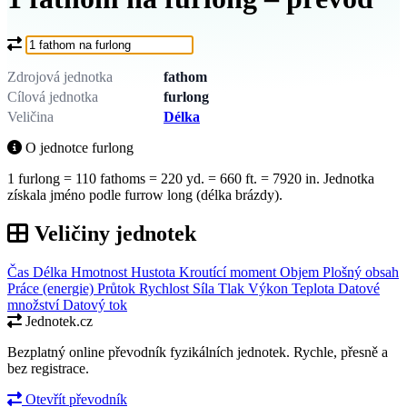
Co chcete převést?
Zdrojová jednotka
fathom
Cílová jednotka
furlong
Veličina
Délka
O jednotce furlong
1 furlong = 110 fathoms = 220 yd. = 660 ft. = 7920 in. Jednotka
získala jméno podle furrow long (délka brázdy).
Veličiny jednotek
Čas
Délka
Hmotnost
Hustota
Kroutící moment
Objem
Plošný obsah
Práce (energie)
Průtok
Rychlost
Síla
Tlak
Výkon
Teplota
Datové
množství
Datový tok
Jednotek.cz
Bezplatný online převodník fyzikálních jednotek. Rychle, přesně a
bez registrace.
Otevřít převodník