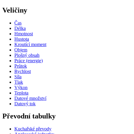
Veličiny
Čas
Délka
Hmotnost
Hustota
Kroutící moment
Objem
Plošný obsah
Práce (energie)
Průtok
Rychlost
Síla
Tlak
Výkon
Teplota
Datové množství
Datový tok
Převodní tabulky
Kuchařské převody