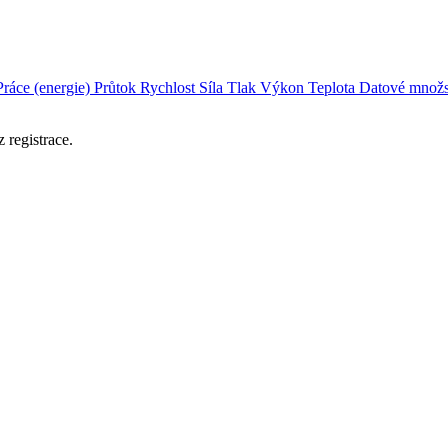
Práce (energie)
Průtok
Rychlost
Síla
Tlak
Výkon
Teplota
Datové množs
 registrace.