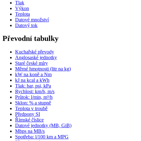
Tlak
Výkon
Teplota
Datové množství
Datový tok
Převodní tabulky
Kuchařské převody
Anglosaské jednotky
Staré české míry
Měrné hmotnosti (litr na kg)
kW na koně a Nm
kJ na kcal a kWh
Tlak: bar, psi, kPa
Rychlost: km/h, m/s
Průtok: l/min, m³/h
Sklon: % a stupně
Teplota v troubě
Předpony SI
Římské číslice
Datové jednotky (MB, GiB)
Mbps na MB/s
Spotřeba: l/100 km a MPG