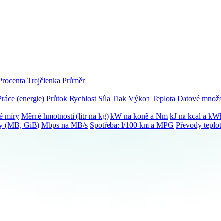
Procenta
Trojčlenka
Průměr
Práce (energie)
Průtok
Rychlost
Síla
Tlak
Výkon
Teplota
Datové množs
é míry
Měrné hmotnosti (litr na kg)
kW na koně a Nm
kJ na kcal a kW
ky (MB, GiB)
Mbps na MB/s
Spotřeba: l/100 km a MPG
Převody teplo