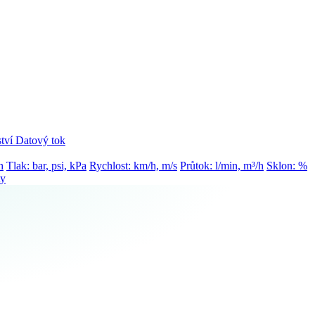
tví
Datový tok
h
Tlak: bar, psi, kPa
Rychlost: km/h, m/s
Průtok: l/min, m³/h
Sklon: %
ty