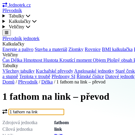
Jednotek.cz
Převodník
Tabulky
Kalkulačky
Veličiny
Převodník jednotek
Kalkulačky
Energie a palivo
Stavba a materiál
Zlomky
Rovnice
BMI kalkulačka
Veličiny
Čas
Délka
Hmotnost
Hustota
Kroutící moment
Objem
Plošný obsah
Tabulky
Všechny tabulky
Kuchařské převody
Anglosaské jednotky
Staré česk
a stupně
Teplota v troubě
Předpony SI
Římské číslice
Datové jednot
Domů
/
Převodník
/
Délka
/
1 fathom na link – převod
1 fathom na link – převod
Co chcete převést?
Zdrojová jednotka
fathom
Cílová jednotka
link