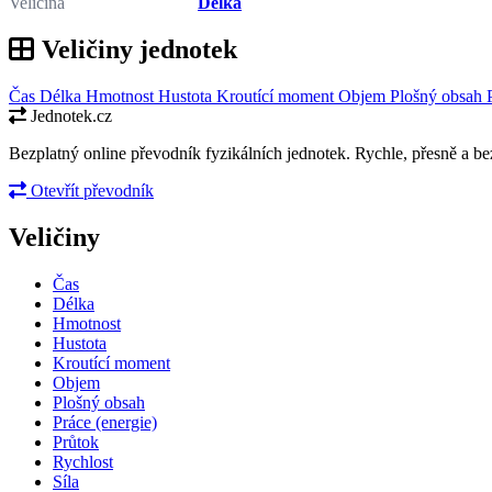
Veličina
Délka
Veličiny jednotek
Čas
Délka
Hmotnost
Hustota
Kroutící moment
Objem
Plošný obsah
Jednotek.cz
Bezplatný online převodník fyzikálních jednotek. Rychle, přesně a bez
Otevřít převodník
Veličiny
Čas
Délka
Hmotnost
Hustota
Kroutící moment
Objem
Plošný obsah
Práce (energie)
Průtok
Rychlost
Síla