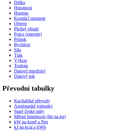
Délka
Hmotnost
Hustota
Kroutící moment
Objem
Plošný obsah
Práce (energie)
Průtok
Rychlost
Síla
Tlak
Výkon
Teplota
Datové množství
Datový tok
Převodní tabulky
Kuchařské převody
Anglosaské jednotky
Staré české míry
Měrné hmotnosti (litr na kg)
kW na koně a Nm
kJ na kcal a kWh