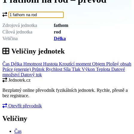
Co chcete převést?
Zdrojová jednotka
fathom
Cílová jednotka
rod
Veličina
Délka
Veličiny jednotek
Čas
Délka
Hmotnost
Hustota
Kroutící moment
Objem
Plošný obsah
Práce (energie)
Průtok
Rychlost
Síla
Tlak
Výkon
Teplota
Datové
množství
Datový tok
Jednotek.cz
Bezplatný online převodník fyzikálních jednotek. Rychle, přesně a
bez registrace.
Otevřít převodník
Veličiny
Čas