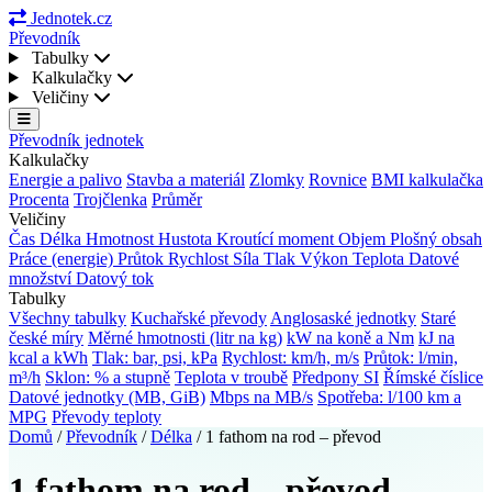
Jednotek.cz
Převodník
Tabulky
Kalkulačky
Veličiny
Převodník jednotek
Kalkulačky
Energie a palivo
Stavba a materiál
Zlomky
Rovnice
BMI kalkulačka
Procenta
Trojčlenka
Průměr
Veličiny
Čas
Délka
Hmotnost
Hustota
Kroutící moment
Objem
Plošný obsah
Práce (energie)
Průtok
Rychlost
Síla
Tlak
Výkon
Teplota
Datové
množství
Datový tok
Tabulky
Všechny tabulky
Kuchařské převody
Anglosaské jednotky
Staré
české míry
Měrné hmotnosti (litr na kg)
kW na koně a Nm
kJ na
kcal a kWh
Tlak: bar, psi, kPa
Rychlost: km/h, m/s
Průtok: l/min,
m³/h
Sklon: % a stupně
Teplota v troubě
Předpony SI
Římské číslice
Datové jednotky (MB, GiB)
Mbps na MB/s
Spotřeba: l/100 km a
MPG
Převody teploty
Domů
/
Převodník
/
Délka
/
1 fathom na rod – převod
1 fathom na rod – převod