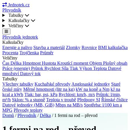
Jednotek.cz
Převodník
Tabulky
Kalkulačky
Veličiny
Převodník jednotek
Kalkulačky
Energie a palivo
Stavba a materiál
Zlomky
Rovnice
BMI kalkulačka
Procenta
Trojčlenka
Průměr
Veličiny
Čas
Délka
Hmotnost
Hustota
Kroutící moment
Objem
Plošný obsah
Práce (energie)
Průtok
Rychlost
Síla
Tlak
Výkon
Teplota
Datové
množství
Datový tok
Tabulky
Všechny tabulky
Kuchařské převody
Anglosaské jednotky
Staré
české míry
Měrné hmotnosti (litr na kg)
kW na koně a Nm
kJ na
kcal a kWh
Tlak: bar, psi, kPa
Rychlost: km/h, m/s
Průtok: l/min,
m³/h
Sklon: % a stupně
Teplota v troubě
Předpony SI
Římské číslice
Datové jednotky (MB, GiB)
Mbps na MB/s
Spotřeba: l/100 km a
MPG
Převody teploty
Domů
/
Převodník
/
Délka
/
1 fermi na rod – převod
1 fermi na rod – převod