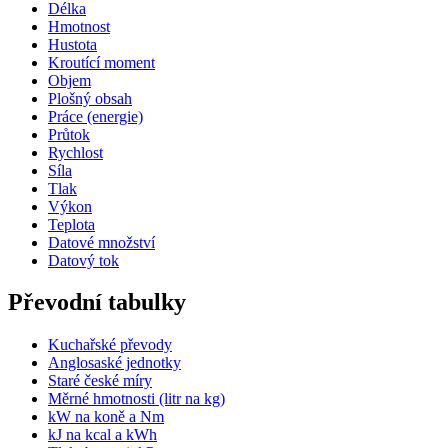
Délka
Hmotnost
Hustota
Kroutící moment
Objem
Plošný obsah
Práce (energie)
Průtok
Rychlost
Síla
Tlak
Výkon
Teplota
Datové množství
Datový tok
Převodní tabulky
Kuchařské převody
Anglosaské jednotky
Staré české míry
Měrné hmotnosti (litr na kg)
kW na koně a Nm
kJ na kcal a kWh