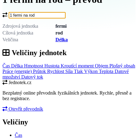
Co chcete převést?
Zdrojová jednotka
fermi
Cílová jednotka
rod
Veličina
Délka
Veličiny jednotek
Čas
Délka
Hmotnost
Hustota
Kroutící moment
Objem
Plošný obsah
Práce (energie)
Průtok
Rychlost
Síla
Tlak
Výkon
Teplota
Datové
množství
Datový tok
Jednotek.cz
Bezplatný online převodník fyzikálních jednotek. Rychle, přesně a
bez registrace.
Otevřít převodník
Veličiny
Čas