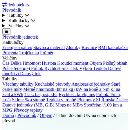
Jednotek.cz
Převodník
Tabulky
Kalkulačky
Veličiny
Převodník jednotek
Kalkulačky
Energie a palivo
Stavba a materiál
Zlomky
Rovnice
BMI kalkulačka
Procenta
Trojčlenka
Průměr
Veličiny
Čas
Délka
Hmotnost
Hustota
Kroutící moment
Objem
Plošný obsah
Práce (energie)
Průtok
Rychlost
Síla
Tlak
Výkon
Teplota
Datové
množství
Datový tok
Tabulky
Všechny tabulky
Kuchařské převody
Anglosaské jednotky
Staré
české míry
Měrné hmotnosti (litr na kg)
kW na koně a Nm
kJ na
kcal a kWh
Tlak: bar, psi, kPa
Rychlost: km/h, m/s
Průtok: l/min,
m³/h
Sklon: % a stupně
Teplota v troubě
Předpony SI
Římské číslice
Datové jednotky (MB, GiB)
Mbps na MB/s
Spotřeba: l/100 km a
MPG
Převody teploty
Domů
/
Převodník
/
Objem
/
1 fluid drachm UK na cubic inch –
převod