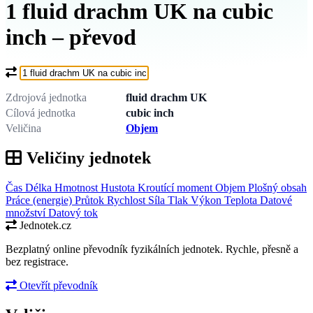
1 fluid drachm UK na cubic
inch – převod
Co chcete převést?
Zdrojová jednotka
fluid drachm UK
Cílová jednotka
cubic inch
Veličina
Objem
Veličiny jednotek
Čas
Délka
Hmotnost
Hustota
Kroutící moment
Objem
Plošný obsah
Práce (energie)
Průtok
Rychlost
Síla
Tlak
Výkon
Teplota
Datové
množství
Datový tok
Jednotek.cz
Bezplatný online převodník fyzikálních jednotek. Rychle, přesně a
bez registrace.
Otevřít převodník