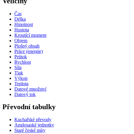
Veličiny
Čas
Délka
Hmotnost
Hustota
Kroutící moment
Objem
Plošný obsah
Práce (energie)
Průtok
Rychlost
Síla
Tlak
Výkon
Teplota
Datové množství
Datový tok
Převodní tabulky
Kuchařské převody
Anglosaské jednotky
Staré české míry