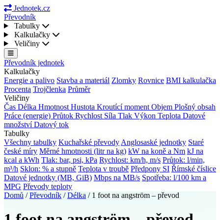
Jednotek.cz
Převodník
Tabulky
Kalkulačky
Veličiny
Převodník jednotek
Kalkulačky
Energie a palivo
Stavba a materiál
Zlomky
Rovnice
BMI kalkulačka
Procenta
Trojčlenka
Průměr
Veličiny
Čas
Délka
Hmotnost
Hustota
Kroutící moment
Objem
Plošný obsah
Práce (energie)
Průtok
Rychlost
Síla
Tlak
Výkon
Teplota
Datové
množství
Datový tok
Tabulky
Všechny tabulky
Kuchařské převody
Anglosaské jednotky
Staré
české míry
Měrné hmotnosti (litr na kg)
kW na koně a Nm
kJ na
kcal a kWh
Tlak: bar, psi, kPa
Rychlost: km/h, m/s
Průtok: l/min,
m³/h
Sklon: % a stupně
Teplota v troubě
Předpony SI
Římské číslice
Datové jednotky (MB, GiB)
Mbps na MB/s
Spotřeba: l/100 km a
MPG
Převody teploty
Domů
/
Převodník
/
Délka
/
1 foot na angström – převod
1 foot na angström – převod