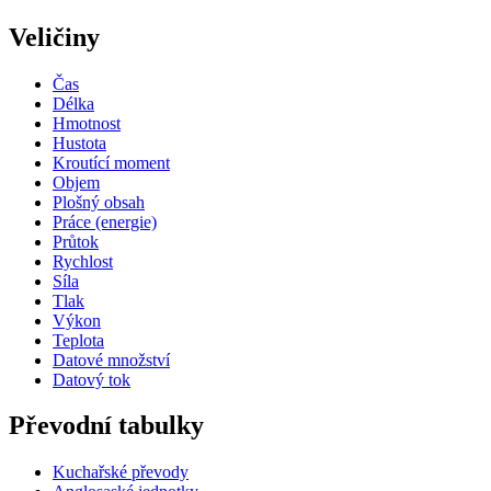
Veličiny
Čas
Délka
Hmotnost
Hustota
Kroutící moment
Objem
Plošný obsah
Práce (energie)
Průtok
Rychlost
Síla
Tlak
Výkon
Teplota
Datové množství
Datový tok
Převodní tabulky
Kuchařské převody