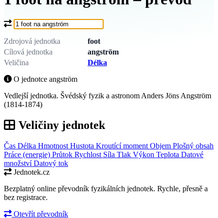
Co chcete převést?
Zdrojová jednotka
foot
Cílová jednotka
angström
Veličina
Délka
O jednotce angström
Vedlejší jednotka. Švédský fyzik a astronom Anders Jöns Angström
(1814-1874)
Veličiny jednotek
Čas
Délka
Hmotnost
Hustota
Kroutící moment
Objem
Plošný obsah
Práce (energie)
Průtok
Rychlost
Síla
Tlak
Výkon
Teplota
Datové
množství
Datový tok
Jednotek.cz
Bezplatný online převodník fyzikálních jednotek. Rychle, přesně a
bez registrace.
Otevřít převodník