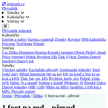
Jednotek.cz
Převodník
Tabulky
Kalkulačky
Veličiny
Převodník jednotek
Kalkulačky
Energie a palivo
Stavba a materiál
Zlomky
Rovnice
BMI kalkulačka
Procenta
Trojčlenka
Průměr
Veličiny
Čas
Délka
Hmotnost
Hustota
Kroutící moment
Objem
Plošný obsah
Práce (energie)
Průtok
Rychlost
Síla
Tlak
Výkon
Teplota
Datové
množství
Datový tok
Tabulky
Všechny tabulky
Kuchařské převody
Anglosaské jednotky
Staré
české míry
Měrné hmotnosti (litr na kg)
kW na koně a Nm
kJ na
kcal a kWh
Tlak: bar, psi, kPa
Rychlost: km/h, m/s
Průtok: l/min,
m³/h
Sklon: % a stupně
Teplota v troubě
Předpony SI
Římské číslice
Datové jednotky (MB, GiB)
Mbps na MB/s
Spotřeba: l/100 km a
MPG
Převody teploty
Domů
/
Převodník
/
Délka
/
1 foot na rod – převod
1 foot na rod – převod