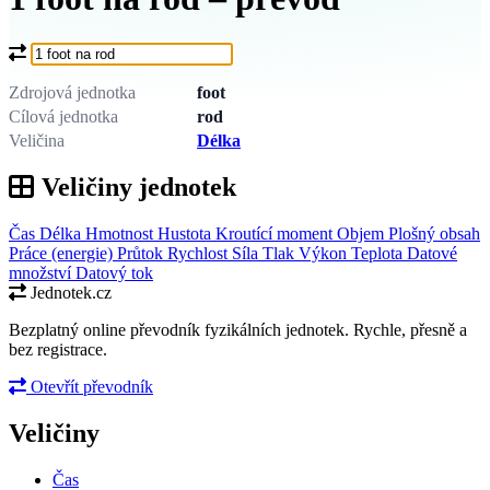
Co chcete převést?
Zdrojová jednotka
foot
Cílová jednotka
rod
Veličina
Délka
Veličiny jednotek
Čas
Délka
Hmotnost
Hustota
Kroutící moment
Objem
Plošný obsah
Práce (energie)
Průtok
Rychlost
Síla
Tlak
Výkon
Teplota
Datové
množství
Datový tok
Jednotek.cz
Bezplatný online převodník fyzikálních jednotek. Rychle, přesně a
bez registrace.
Otevřít převodník
Veličiny
Čas