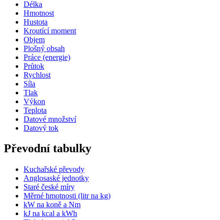
Délka
Hmotnost
Hustota
Kroutící moment
Objem
Plošný obsah
Práce (energie)
Průtok
Rychlost
Síla
Tlak
Výkon
Teplota
Datové množství
Datový tok
Převodní tabulky
Kuchařské převody
Anglosaské jednotky
Staré české míry
Měrné hmotnosti (litr na kg)
kW na koně a Nm
kJ na kcal a kWh