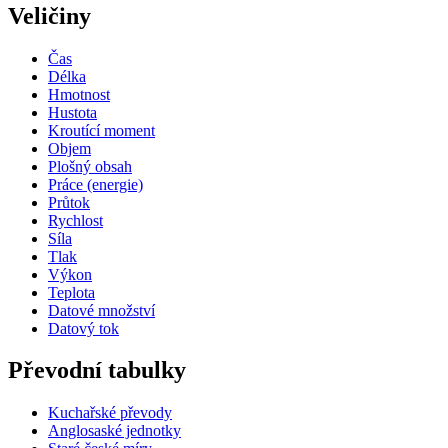
Veličiny
Čas
Délka
Hmotnost
Hustota
Kroutící moment
Objem
Plošný obsah
Práce (energie)
Průtok
Rychlost
Síla
Tlak
Výkon
Teplota
Datové množství
Datový tok
Převodní tabulky
Kuchařské převody
Anglosaské jednotky