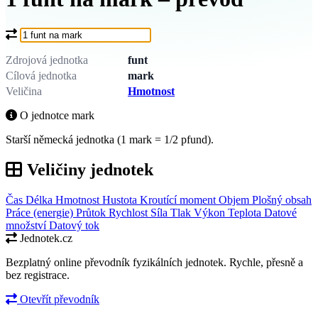
Co chcete převést?
Zdrojová jednotka
funt
Cílová jednotka
mark
Veličina
Hmotnost
O jednotce mark
Starší německá jednotka (1 mark = 1/2 pfund).
Veličiny jednotek
Čas
Délka
Hmotnost
Hustota
Kroutící moment
Objem
Plošný obsah
Práce (energie)
Průtok
Rychlost
Síla
Tlak
Výkon
Teplota
Datové
množství
Datový tok
Jednotek.cz
Bezplatný online převodník fyzikálních jednotek. Rychle, přesně a
bez registrace.
Otevřít převodník