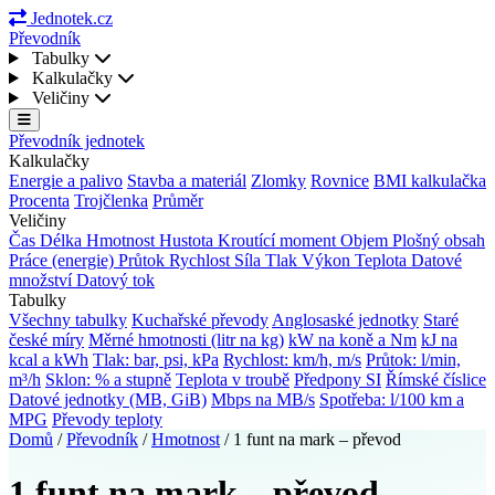
Jednotek.cz
Převodník
Tabulky
Kalkulačky
Veličiny
Převodník jednotek
Kalkulačky
Energie a palivo
Stavba a materiál
Zlomky
Rovnice
BMI kalkulačka
Procenta
Trojčlenka
Průměr
Veličiny
Čas
Délka
Hmotnost
Hustota
Kroutící moment
Objem
Plošný obsah
Práce (energie)
Průtok
Rychlost
Síla
Tlak
Výkon
Teplota
Datové
množství
Datový tok
Tabulky
Všechny tabulky
Kuchařské převody
Anglosaské jednotky
Staré
české míry
Měrné hmotnosti (litr na kg)
kW na koně a Nm
kJ na
kcal a kWh
Tlak: bar, psi, kPa
Rychlost: km/h, m/s
Průtok: l/min,
m³/h
Sklon: % a stupně
Teplota v troubě
Předpony SI
Římské číslice
Datové jednotky (MB, GiB)
Mbps na MB/s
Spotřeba: l/100 km a
MPG
Převody teploty
Domů
/
Převodník
/
Hmotnost
/
1 funt na mark – převod
1 funt na mark – převod