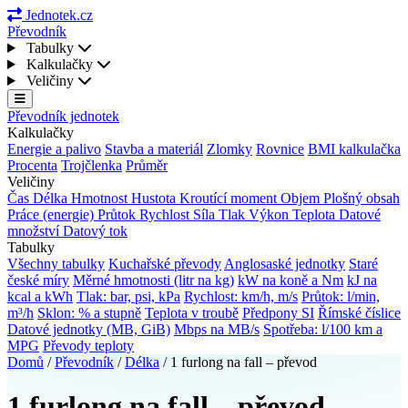
Jednotek.cz
Převodník
Tabulky
Kalkulačky
Veličiny
Převodník jednotek
Kalkulačky
Energie a palivo
Stavba a materiál
Zlomky
Rovnice
BMI kalkulačka
Procenta
Trojčlenka
Průměr
Veličiny
Čas
Délka
Hmotnost
Hustota
Kroutící moment
Objem
Plošný obsah
Práce (energie)
Průtok
Rychlost
Síla
Tlak
Výkon
Teplota
Datové
množství
Datový tok
Tabulky
Všechny tabulky
Kuchařské převody
Anglosaské jednotky
Staré
české míry
Měrné hmotnosti (litr na kg)
kW na koně a Nm
kJ na
kcal a kWh
Tlak: bar, psi, kPa
Rychlost: km/h, m/s
Průtok: l/min,
m³/h
Sklon: % a stupně
Teplota v troubě
Předpony SI
Římské číslice
Datové jednotky (MB, GiB)
Mbps na MB/s
Spotřeba: l/100 km a
MPG
Převody teploty
Domů
/
Převodník
/
Délka
/
1 furlong na fall – převod
1 furlong na fall – převod