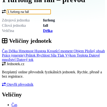
Co chcete převést?
Zdrojová jednotka
furlong
Cílová jednotka
fall
Veličina
Délka
Veličiny jednotek
Čas
Délka
Hmotnost
Hustota
Kroutící moment
Objem
Plošný obsah
Práce (energie)
Průtok
Rychlost
Síla
Tlak
Výkon
Teplota
Datové
množství
Datový tok
Jednotek.cz
Bezplatný online převodník fyzikálních jednotek. Rychle, přesně a
bez registrace.
Otevřít převodník
Veličiny
Čas