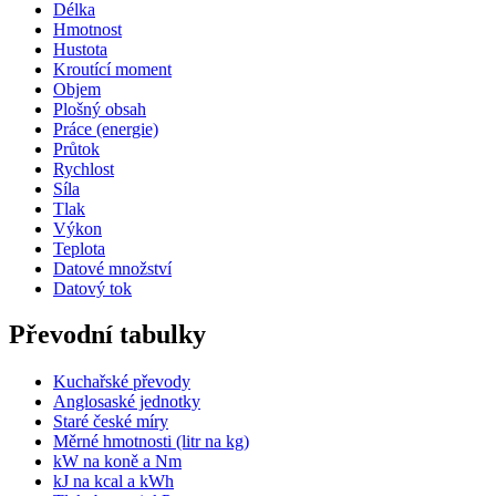
Délka
Hmotnost
Hustota
Kroutící moment
Objem
Plošný obsah
Práce (energie)
Průtok
Rychlost
Síla
Tlak
Výkon
Teplota
Datové množství
Datový tok
Převodní tabulky
Kuchařské převody
Anglosaské jednotky
Staré české míry
Měrné hmotnosti (litr na kg)
kW na koně a Nm
kJ na kcal a kWh