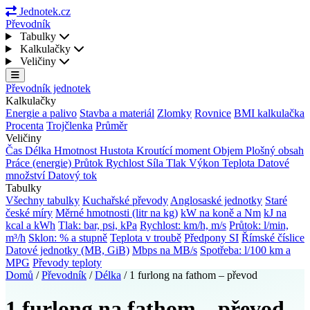
Jednotek.cz
Převodník
Tabulky
Kalkulačky
Veličiny
Převodník jednotek
Kalkulačky
Energie a palivo
Stavba a materiál
Zlomky
Rovnice
BMI kalkulačka
Procenta
Trojčlenka
Průměr
Veličiny
Čas
Délka
Hmotnost
Hustota
Kroutící moment
Objem
Plošný obsah
Práce (energie)
Průtok
Rychlost
Síla
Tlak
Výkon
Teplota
Datové
množství
Datový tok
Tabulky
Všechny tabulky
Kuchařské převody
Anglosaské jednotky
Staré
české míry
Měrné hmotnosti (litr na kg)
kW na koně a Nm
kJ na
kcal a kWh
Tlak: bar, psi, kPa
Rychlost: km/h, m/s
Průtok: l/min,
m³/h
Sklon: % a stupně
Teplota v troubě
Předpony SI
Římské číslice
Datové jednotky (MB, GiB)
Mbps na MB/s
Spotřeba: l/100 km a
MPG
Převody teploty
Domů
/
Převodník
/
Délka
/
1 furlong na fathom – převod
1 furlong na fathom – převod