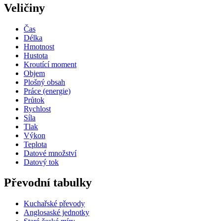
Veličiny
Čas
Délka
Hmotnost
Hustota
Kroutící moment
Objem
Plošný obsah
Práce (energie)
Průtok
Rychlost
Síla
Tlak
Výkon
Teplota
Datové množství
Datový tok
Převodní tabulky
Kuchařské převody
Anglosaské jednotky