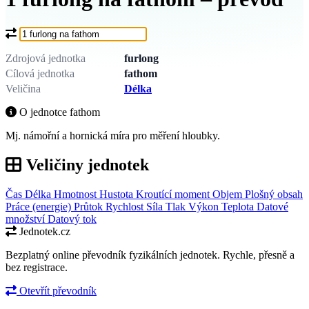
Co chcete převést?
Zdrojová jednotka
furlong
Cílová jednotka
fathom
Veličina
Délka
O jednotce fathom
Mj. námořní a hornická míra pro měření hloubky.
Veličiny jednotek
Čas
Délka
Hmotnost
Hustota
Kroutící moment
Objem
Plošný obsah
Práce (energie)
Průtok
Rychlost
Síla
Tlak
Výkon
Teplota
Datové
množství
Datový tok
Jednotek.cz
Bezplatný online převodník fyzikálních jednotek. Rychle, přesně a
bez registrace.
Otevřít převodník