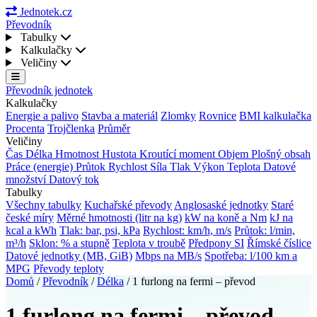
Jednotek.cz
Převodník
Tabulky
Kalkulačky
Veličiny
Převodník jednotek
Kalkulačky
Energie a palivo
Stavba a materiál
Zlomky
Rovnice
BMI kalkulačka
Procenta
Trojčlenka
Průměr
Veličiny
Čas
Délka
Hmotnost
Hustota
Kroutící moment
Objem
Plošný obsah
Práce (energie)
Průtok
Rychlost
Síla
Tlak
Výkon
Teplota
Datové
množství
Datový tok
Tabulky
Všechny tabulky
Kuchařské převody
Anglosaské jednotky
Staré
české míry
Měrné hmotnosti (litr na kg)
kW na koně a Nm
kJ na
kcal a kWh
Tlak: bar, psi, kPa
Rychlost: km/h, m/s
Průtok: l/min,
m³/h
Sklon: % a stupně
Teplota v troubě
Předpony SI
Římské číslice
Datové jednotky (MB, GiB)
Mbps na MB/s
Spotřeba: l/100 km a
MPG
Převody teploty
Domů
/
Převodník
/
Délka
/
1 furlong na fermi – převod
1 furlong na fermi – převod