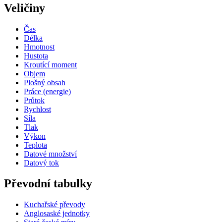
Veličiny
Čas
Délka
Hmotnost
Hustota
Kroutící moment
Objem
Plošný obsah
Práce (energie)
Průtok
Rychlost
Síla
Tlak
Výkon
Teplota
Datové množství
Datový tok
Převodní tabulky
Kuchařské převody
Anglosaské jednotky