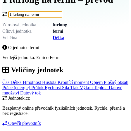
Co chcete převést?
Zdrojová jednotka
furlong
Cílová jednotka
fermi
Veličina
Délka
O jednotce fermi
Vedlejší jednotka. Enrico Fermi
Veličiny jednotek
Čas
Délka
Hmotnost
Hustota
Kroutící moment
Objem
Plošný obsah
Práce (energie)
Průtok
Rychlost
Síla
Tlak
Výkon
Teplota
Datové
množství
Datový tok
Jednotek.cz
Bezplatný online převodník fyzikálních jednotek. Rychle, přesně a
bez registrace.
Otevřít převodník