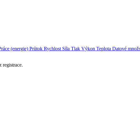
Práce (energie)
Průtok
Rychlost
Síla
Tlak
Výkon
Teplota
Datové množs
 registrace.