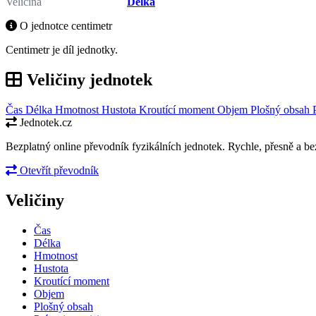
Veličina
Délka
O jednotce centimetr
Centimetr je díl jednotky.
Veličiny jednotek
Čas
Délka
Hmotnost
Hustota
Kroutící moment
Objem
Plošný obsah
Jednotek.cz
Bezplatný online převodník fyzikálních jednotek. Rychle, přesně a bez
Otevřít převodník
Veličiny
Čas
Délka
Hmotnost
Hustota
Kroutící moment
Objem
Plošný obsah