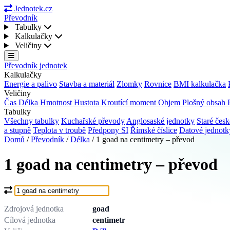
Jednotek.cz
Převodník
Tabulky
Kalkulačky
Veličiny
Převodník jednotek
Kalkulačky
Energie a palivo
Stavba a materiál
Zlomky
Rovnice
BMI kalkulačka
Veličiny
Čas
Délka
Hmotnost
Hustota
Kroutící moment
Objem
Plošný obsah
Tabulky
Všechny tabulky
Kuchařské převody
Anglosaské jednotky
Staré česk
a stupně
Teplota v troubě
Předpony SI
Římské číslice
Datové jednot
Domů
/
Převodník
/
Délka
/
1 goad na centimetry – převod
1 goad na centimetry – převod
Co chcete převést?
Zdrojová jednotka
goad
Cílová jednotka
centimetr