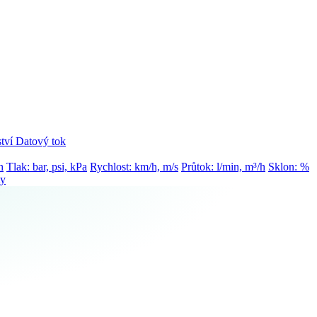
tví
Datový tok
h
Tlak: bar, psi, kPa
Rychlost: km/h, m/s
Průtok: l/min, m³/h
Sklon: %
ty