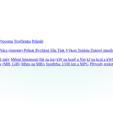
Procenta
Trojčlenka
Průměr
Práce (energie)
Průtok
Rychlost
Síla
Tlak
Výkon
Teplota
Datové množs
é míry
Měrné hmotnosti (litr na kg)
kW na koně a Nm
kJ na kcal a kW
ky (MB, GiB)
Mbps na MB/s
Spotřeba: l/100 km a MPG
Převody teplo