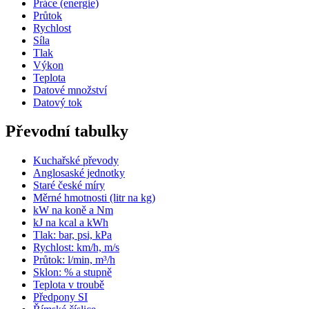
Práce (energie)
Průtok
Rychlost
Síla
Tlak
Výkon
Teplota
Datové množství
Datový tok
Převodní tabulky
Kuchařské převody
Anglosaské jednotky
Staré české míry
Měrné hmotnosti (litr na kg)
kW na koně a Nm
kJ na kcal a kWh
Tlak: bar, psi, kPa
Rychlost: km/h, m/s
Průtok: l/min, m³/h
Sklon: % a stupně
Teplota v troubě
Předpony SI