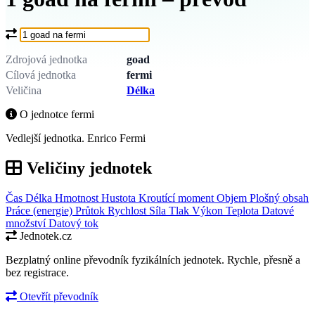
Co chcete převést?
Zdrojová jednotka
goad
Cílová jednotka
fermi
Veličina
Délka
O jednotce fermi
Vedlejší jednotka. Enrico Fermi
Veličiny jednotek
Čas
Délka
Hmotnost
Hustota
Kroutící moment
Objem
Plošný obsah
Práce (energie)
Průtok
Rychlost
Síla
Tlak
Výkon
Teplota
Datové
množství
Datový tok
Jednotek.cz
Bezplatný online převodník fyzikálních jednotek. Rychle, přesně a
bez registrace.
Otevřít převodník