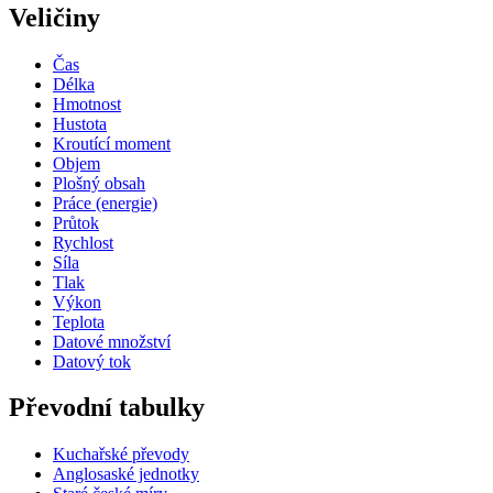
Veličiny
Čas
Délka
Hmotnost
Hustota
Kroutící moment
Objem
Plošný obsah
Práce (energie)
Průtok
Rychlost
Síla
Tlak
Výkon
Teplota
Datové množství
Datový tok
Převodní tabulky
Kuchařské převody
Anglosaské jednotky