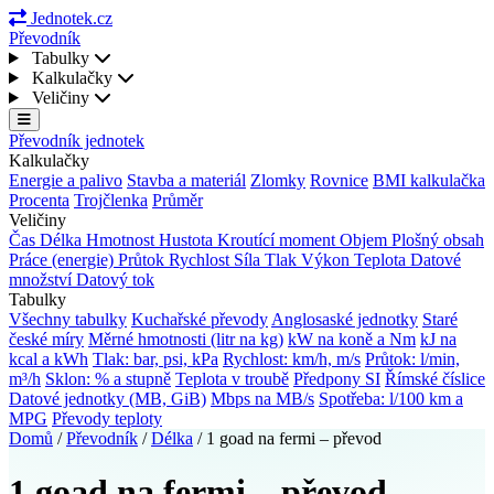
Jednotek.cz
Převodník
Tabulky
Kalkulačky
Veličiny
Převodník jednotek
Kalkulačky
Energie a palivo
Stavba a materiál
Zlomky
Rovnice
BMI kalkulačka
Procenta
Trojčlenka
Průměr
Veličiny
Čas
Délka
Hmotnost
Hustota
Kroutící moment
Objem
Plošný obsah
Práce (energie)
Průtok
Rychlost
Síla
Tlak
Výkon
Teplota
Datové
množství
Datový tok
Tabulky
Všechny tabulky
Kuchařské převody
Anglosaské jednotky
Staré
české míry
Měrné hmotnosti (litr na kg)
kW na koně a Nm
kJ na
kcal a kWh
Tlak: bar, psi, kPa
Rychlost: km/h, m/s
Průtok: l/min,
m³/h
Sklon: % a stupně
Teplota v troubě
Předpony SI
Římské číslice
Datové jednotky (MB, GiB)
Mbps na MB/s
Spotřeba: l/100 km a
MPG
Převody teploty
Domů
/
Převodník
/
Délka
/
1 goad na fermi – převod
1 goad na fermi – převod