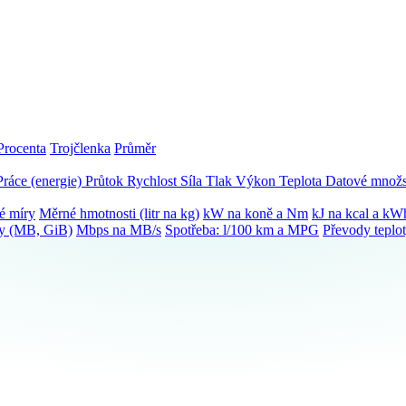
Procenta
Trojčlenka
Průměr
Práce (energie)
Průtok
Rychlost
Síla
Tlak
Výkon
Teplota
Datové množs
é míry
Měrné hmotnosti (litr na kg)
kW na koně a Nm
kJ na kcal a kW
ky (MB, GiB)
Mbps na MB/s
Spotřeba: l/100 km a MPG
Převody teplo