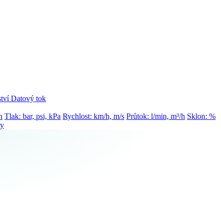
tví
Datový tok
h
Tlak: bar, psi, kPa
Rychlost: km/h, m/s
Průtok: l/min, m³/h
Sklon: %
ty