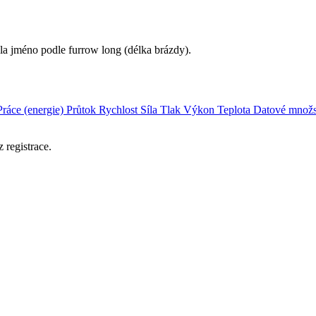
ala jméno podle furrow long (délka brázdy).
Práce (energie)
Průtok
Rychlost
Síla
Tlak
Výkon
Teplota
Datové množs
 registrace.