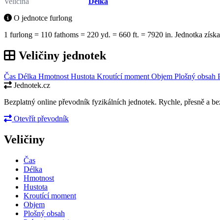
Veličina
Délka
O jednotce furlong
1 furlong = 110 fathoms = 220 yd. = 660 ft. = 7920 in. Jednotka získ
Veličiny jednotek
Čas
Délka
Hmotnost
Hustota
Kroutící moment
Objem
Plošný obsah
Jednotek.cz
Bezplatný online převodník fyzikálních jednotek. Rychle, přesně a bez
Otevřít převodník
Veličiny
Čas
Délka
Hmotnost
Hustota
Kroutící moment
Objem
Plošný obsah