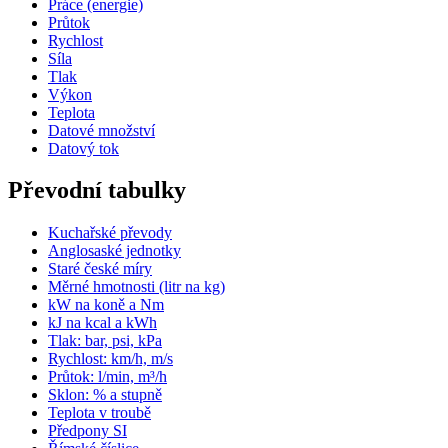
Práce (energie)
Průtok
Rychlost
Síla
Tlak
Výkon
Teplota
Datové množství
Datový tok
Převodní tabulky
Kuchařské převody
Anglosaské jednotky
Staré české míry
Měrné hmotnosti (litr na kg)
kW na koně a Nm
kJ na kcal a kWh
Tlak: bar, psi, kPa
Rychlost: km/h, m/s
Průtok: l/min, m³/h
Sklon: % a stupně
Teplota v troubě
Předpony SI