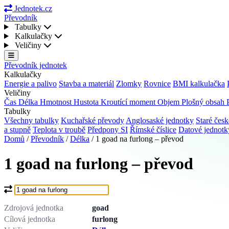
Jednotek.cz
Převodník
Tabulky
Kalkulačky
Veličiny
Převodník jednotek
Kalkulačky
Energie a palivo
Stavba a materiál
Zlomky
Rovnice
BMI kalkulačka
Veličiny
Čas
Délka
Hmotnost
Hustota
Kroutící moment
Objem
Plošný obsah
Tabulky
Všechny tabulky
Kuchařské převody
Anglosaské jednotky
Staré česk
a stupně
Teplota v troubě
Předpony SI
Římské číslice
Datové jednot
Domů
/
Převodník
/
Délka
/
1 goad na furlong – převod
1 goad na furlong – převod
Co chcete převést?
Zdrojová jednotka
goad
Cílová jednotka
furlong