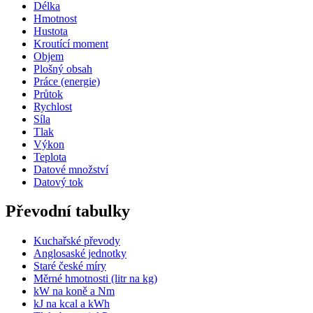
Délka
Hmotnost
Hustota
Kroutící moment
Objem
Plošný obsah
Práce (energie)
Průtok
Rychlost
Síla
Tlak
Výkon
Teplota
Datové množství
Datový tok
Převodní tabulky
Kuchařské převody
Anglosaské jednotky
Staré české míry
Měrné hmotnosti (litr na kg)
kW na koně a Nm
kJ na kcal a kWh