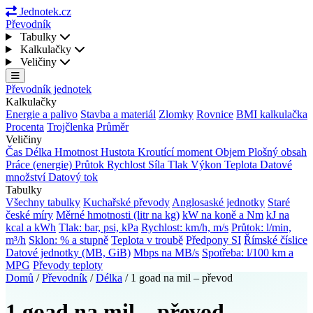
Jednotek.cz
Převodník
Tabulky
Kalkulačky
Veličiny
Převodník jednotek
Kalkulačky
Energie a palivo
Stavba a materiál
Zlomky
Rovnice
BMI kalkulačka
Procenta
Trojčlenka
Průměr
Veličiny
Čas
Délka
Hmotnost
Hustota
Kroutící moment
Objem
Plošný obsah
Práce (energie)
Průtok
Rychlost
Síla
Tlak
Výkon
Teplota
Datové
množství
Datový tok
Tabulky
Všechny tabulky
Kuchařské převody
Anglosaské jednotky
Staré
české míry
Měrné hmotnosti (litr na kg)
kW na koně a Nm
kJ na
kcal a kWh
Tlak: bar, psi, kPa
Rychlost: km/h, m/s
Průtok: l/min,
m³/h
Sklon: % a stupně
Teplota v troubě
Předpony SI
Římské číslice
Datové jednotky (MB, GiB)
Mbps na MB/s
Spotřeba: l/100 km a
MPG
Převody teploty
Domů
/
Převodník
/
Délka
/
1 goad na mil – převod
1 goad na mil – převod