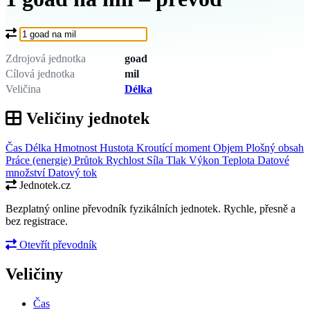
Co chcete převést?
Zdrojová jednotka
goad
Cílová jednotka
mil
Veličina
Délka
Veličiny jednotek
Čas
Délka
Hmotnost
Hustota
Kroutící moment
Objem
Plošný obsah
Práce (energie)
Průtok
Rychlost
Síla
Tlak
Výkon
Teplota
Datové
množství
Datový tok
Jednotek.cz
Bezplatný online převodník fyzikálních jednotek. Rychle, přesně a
bez registrace.
Otevřít převodník
Veličiny
Čas