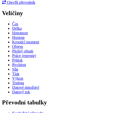
Otevřít převodník
Veličiny
Čas
Délka
Hmotnost
Hustota
Kroutící moment
Objem
Plošný obsah
Práce (energie)
Průtok
Rychlost
Síla
Tlak
Výkon
Teplota
Datové množství
Datový tok
Převodní tabulky