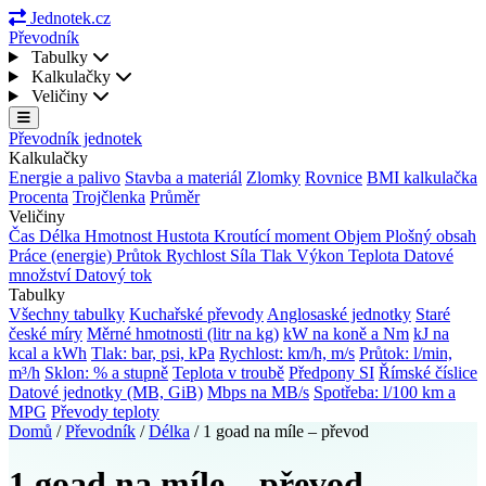
Jednotek.cz
Převodník
Tabulky
Kalkulačky
Veličiny
Převodník jednotek
Kalkulačky
Energie a palivo
Stavba a materiál
Zlomky
Rovnice
BMI kalkulačka
Procenta
Trojčlenka
Průměr
Veličiny
Čas
Délka
Hmotnost
Hustota
Kroutící moment
Objem
Plošný obsah
Práce (energie)
Průtok
Rychlost
Síla
Tlak
Výkon
Teplota
Datové
množství
Datový tok
Tabulky
Všechny tabulky
Kuchařské převody
Anglosaské jednotky
Staré
české míry
Měrné hmotnosti (litr na kg)
kW na koně a Nm
kJ na
kcal a kWh
Tlak: bar, psi, kPa
Rychlost: km/h, m/s
Průtok: l/min,
m³/h
Sklon: % a stupně
Teplota v troubě
Předpony SI
Římské číslice
Datové jednotky (MB, GiB)
Mbps na MB/s
Spotřeba: l/100 km a
MPG
Převody teploty
Domů
/
Převodník
/
Délka
/
1 goad na míle – převod
1 goad na míle – převod