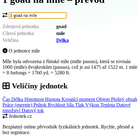
Co chcete převést?
Zdrojová jednotka
goad
Cílová jednotka
míle
Veličina
Délka
O jednotce míle
Míle byla odvozena z římské míle (mille passus), která se rovnala
1000 (mille) dvojkrokům (passus), což je asi 1475 až 1522 m. 1 mile
= 8 furlongs = 1760 yd. = 5280 ft.
Veličiny jednotek
Čas
Délka
Hmotnost
Hustota
Kroutící moment
Objem
Plošný obsah
Práce (energie)
Průtok
Rychlost
Síla
Tlak
Výkon
Teplota
Datové
množství
Datový tok
Jednotek.cz
Bezplatný online převodník fyzikálních jednotek. Rychle, přesně a
bez registrace.