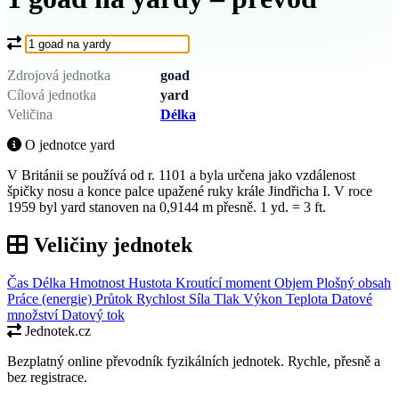
Co chcete převést?
Zdrojová jednotka
goad
Cílová jednotka
yard
Veličina
Délka
O jednotce yard
V Británii se používá od r. 1101 a byla určena jako vzdálenost
špičky nosu a konce palce upažené ruky krále Jindřicha I. V roce
1959 byl yard stanoven na 0,9144 m přesně. 1 yd. = 3 ft.
Veličiny jednotek
Čas
Délka
Hmotnost
Hustota
Kroutící moment
Objem
Plošný obsah
Práce (energie)
Průtok
Rychlost
Síla
Tlak
Výkon
Teplota
Datové
množství
Datový tok
Jednotek.cz
Bezplatný online převodník fyzikálních jednotek. Rychle, přesně a
bez registrace.