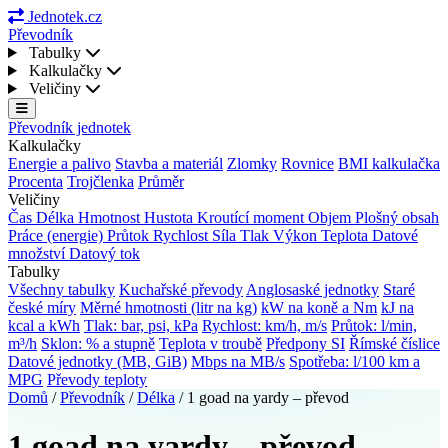
Jednotek.cz
Převodník
Tabulky
Kalkulačky
Veličiny
Převodník jednotek
Kalkulačky
Energie a palivo
Stavba a materiál
Zlomky
Rovnice
BMI kalkulačka
Procenta
Trojčlenka
Průměr
Veličiny
Čas
Délka
Hmotnost
Hustota
Kroutící moment
Objem
Plošný obsah
Práce (energie)
Průtok
Rychlost
Síla
Tlak
Výkon
Teplota
Datové
množství
Datový tok
Tabulky
Všechny tabulky
Kuchařské převody
Anglosaské jednotky
Staré
české míry
Měrné hmotnosti (litr na kg)
kW na koně a Nm
kJ na
kcal a kWh
Tlak: bar, psi, kPa
Rychlost: km/h, m/s
Průtok: l/min,
m³/h
Sklon: % a stupně
Teplota v troubě
Předpony SI
Římské číslice
Datové jednotky (MB, GiB)
Mbps na MB/s
Spotřeba: l/100 km a
MPG
Převody teploty
Domů
/
Převodník
/
Délka
/
1 goad na yardy – převod
1 goad na yardy – převod