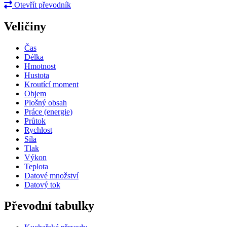
Otevřít převodník
Veličiny
Čas
Délka
Hmotnost
Hustota
Kroutící moment
Objem
Plošný obsah
Práce (energie)
Průtok
Rychlost
Síla
Tlak
Výkon
Teplota
Datové množství
Datový tok
Převodní tabulky