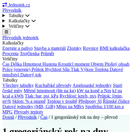
Jednotek.cz
Převodník
Tabulky
Kalkulačky
Veličiny
Převodník jednotek
Kalkulačky
Energie a palivo
Stavba a materiál
Zlomky
Rovnice
BMI kalkulačka
Procenta
Trojčlenka
Průměr
Veličiny
Čas
Délka
Hmotnost
Hustota
Kroutící moment
Objem
Plošný obsah
Práce (energie)
Průtok
Rychlost
Síla
Tlak
Výkon
Teplota
Datové
množství
Datový tok
Tabulky
Všechny tabulky
Kuchařské převody
Anglosaské jednotky
Staré
české míry
Měrné hmotnosti (litr na kg)
kW na koně a Nm
kJ na
kcal a kWh
Tlak: bar, psi, kPa
Rychlost: km/h, m/s
Průtok: l/min,
m³/h
Sklon: % a stupně
Teplota v troubě
Předpony SI
Římské číslice
Datové jednotky (MB, GiB)
Mbps na MB/s
Spotřeba: l/100 km a
MPG
Převody teploty
Domů
/
Převodník
/
Čas
/
1 gregoriánský rok na dny – převod
1 gregoriánský rok na dny –