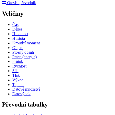
Otevřít převodník
Veličiny
Čas
Délka
Hmotnost
Hustota
Kroutící moment
Objem
Plošný obsah
Práce (energie)
Průtok
Rychlost
Síla
Tlak
Výkon
Teplota
Datové množství
Datový tok
Převodní tabulky