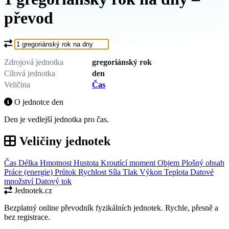
převod
Co chcete převést?
Zdrojová jednotka
gregoriánský rok
Cílová jednotka
den
Veličina
Čas
O jednotce den
Den je vedlejší jednotka pro čas.
Veličiny jednotek
Čas
Délka
Hmotnost
Hustota
Kroutící moment
Objem
Plošný obsah
Práce (energie)
Průtok
Rychlost
Síla
Tlak
Výkon
Teplota
Datové
množství
Datový tok
Jednotek.cz
Bezplatný online převodník fyzikálních jednotek. Rychle, přesně a
bez registrace.