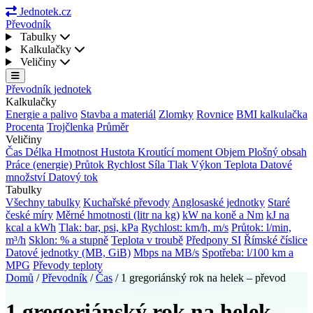
Jednotek.cz
Převodník
Tabulky
Kalkulačky
Veličiny
Převodník jednotek
Kalkulačky
Energie a palivo
Stavba a materiál
Zlomky
Rovnice
BMI kalkulačka
Procenta
Trojčlenka
Průměr
Veličiny
Čas
Délka
Hmotnost
Hustota
Kroutící moment
Objem
Plošný obsah
Práce (energie)
Průtok
Rychlost
Síla
Tlak
Výkon
Teplota
Datové
množství
Datový tok
Tabulky
Všechny tabulky
Kuchařské převody
Anglosaské jednotky
Staré
české míry
Měrné hmotnosti (litr na kg)
kW na koně a Nm
kJ na
kcal a kWh
Tlak: bar, psi, kPa
Rychlost: km/h, m/s
Průtok: l/min,
m³/h
Sklon: % a stupně
Teplota v troubě
Předpony SI
Římské číslice
Datové jednotky (MB, GiB)
Mbps na MB/s
Spotřeba: l/100 km a
MPG
Převody teploty
Domů
/
Převodník
/
Čas
/
1 gregoriánský rok na helek – převod
1 gregoriánský rok na helek –