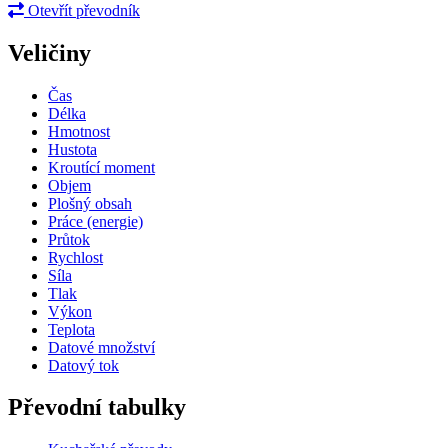
Otevřít převodník
Veličiny
Čas
Délka
Hmotnost
Hustota
Kroutící moment
Objem
Plošný obsah
Práce (energie)
Průtok
Rychlost
Síla
Tlak
Výkon
Teplota
Datové množství
Datový tok
Převodní tabulky