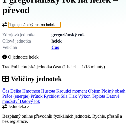
převod
Co chcete převést?
Zdrojová jednotka
gregoriánský rok
Cílová jednotka
helek
Veličina
Čas
O jednotce helek
Tradiční hebrejská jednotka času (1 helek = 1/18 minuty).
Veličiny jednotek
Čas
Délka
Hmotnost
Hustota
Kroutící moment
Objem
Plošný obsah
Práce (energie)
Průtok
Rychlost
Síla
Tlak
Výkon
Teplota
Datové
množství
Datový tok
Jednotek.cz
Bezplatný online převodník fyzikálních jednotek. Rychle, přesně a
bez registrace.