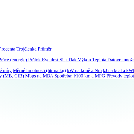
Procenta
Trojčlenka
Průměr
Práce (energie)
Průtok
Rychlost
Síla
Tlak
Výkon
Teplota
Datové množs
é míry
Měrné hmotnosti (litr na kg)
kW na koně a Nm
kJ na kcal a kW
ky (MB, GiB)
Mbps na MB/s
Spotřeba: l/100 km a MPG
Převody teplo