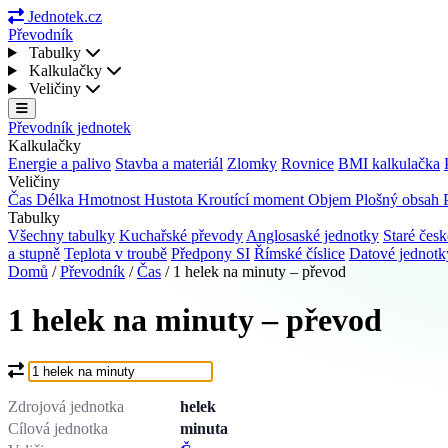
Jednotek.cz
Převodník
Tabulky
Kalkulačky
Veličiny
Převodník jednotek
Kalkulačky
Energie a palivo
Stavba a materiál
Zlomky
Rovnice
BMI kalkulačka
Veličiny
Čas
Délka
Hmotnost
Hustota
Kroutící moment
Objem
Plošný obsah
Tabulky
Všechny tabulky
Kuchařské převody
Anglosaské jednotky
Staré česk
a stupně
Teplota v troubě
Předpony SI
Římské číslice
Datové jednot
Domů
/
Převodník
/
Čas
/
1 helek na minuty – převod
1 helek na minuty – převod
Co chcete převést?
Zdrojová jednotka
helek
Cílová jednotka
minuta