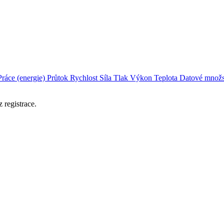
Práce (energie)
Průtok
Rychlost
Síla
Tlak
Výkon
Teplota
Datové množs
 registrace.