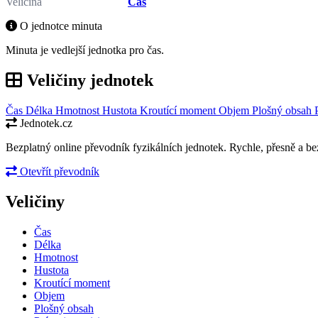
Veličina
Čas
O jednotce minuta
Minuta je vedlejší jednotka pro čas.
Veličiny jednotek
Čas
Délka
Hmotnost
Hustota
Kroutící moment
Objem
Plošný obsah
Jednotek.cz
Bezplatný online převodník fyzikálních jednotek. Rychle, přesně a bez
Otevřít převodník
Veličiny
Čas
Délka
Hmotnost
Hustota
Kroutící moment
Objem
Plošný obsah