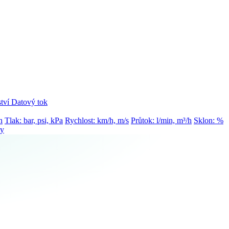
tví
Datový tok
h
Tlak: bar, psi, kPa
Rychlost: km/h, m/s
Průtok: l/min, m³/h
Sklon: %
ty