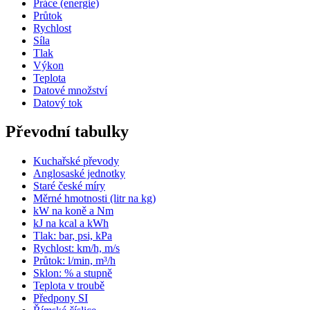
Práce (energie)
Průtok
Rychlost
Síla
Tlak
Výkon
Teplota
Datové množství
Datový tok
Převodní tabulky
Kuchařské převody
Anglosaské jednotky
Staré české míry
Měrné hmotnosti (litr na kg)
kW na koně a Nm
kJ na kcal a kWh
Tlak: bar, psi, kPa
Rychlost: km/h, m/s
Průtok: l/min, m³/h
Sklon: % a stupně
Teplota v troubě
Předpony SI