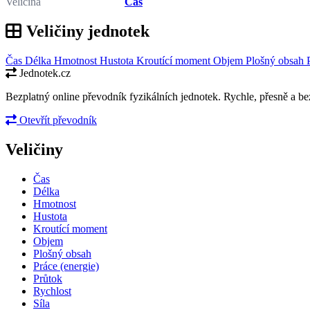
Veličina
Čas
Veličiny jednotek
Čas
Délka
Hmotnost
Hustota
Kroutící moment
Objem
Plošný obsah
Jednotek.cz
Bezplatný online převodník fyzikálních jednotek. Rychle, přesně a bez
Otevřít převodník
Veličiny
Čas
Délka
Hmotnost
Hustota
Kroutící moment
Objem
Plošný obsah
Práce (energie)
Průtok
Rychlost
Síla