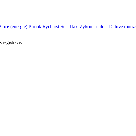
Práce (energie)
Průtok
Rychlost
Síla
Tlak
Výkon
Teplota
Datové množs
 registrace.