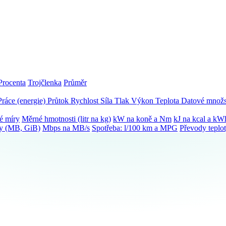
Procenta
Trojčlenka
Průměr
Práce (energie)
Průtok
Rychlost
Síla
Tlak
Výkon
Teplota
Datové množs
é míry
Měrné hmotnosti (litr na kg)
kW na koně a Nm
kJ na kcal a kW
ky (MB, GiB)
Mbps na MB/s
Spotřeba: l/100 km a MPG
Převody teplo