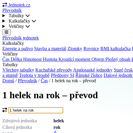
Jednotek.cz
Převodník
Tabulky
Kalkulačky
Veličiny
Převodník jednotek
Kalkulačky
Energie a palivo
Stavba a materiál
Zlomky
Rovnice
BMI kalkulačka
Veličiny
Čas
Délka
Hmotnost
Hustota
Kroutící moment
Objem
Plošný obsah
Tabulky
Všechny tabulky
Kuchařské převody
Anglosaské jednotky
Staré česk
a stupně
Teplota v troubě
Předpony SI
Římské číslice
Datové jednot
Domů
/
Převodník
/
Čas
/
1 helek na rok – převod
1 helek na rok – převod
Co chcete převést?
Zdrojová jednotka
helek
Cílová jednotka
rok