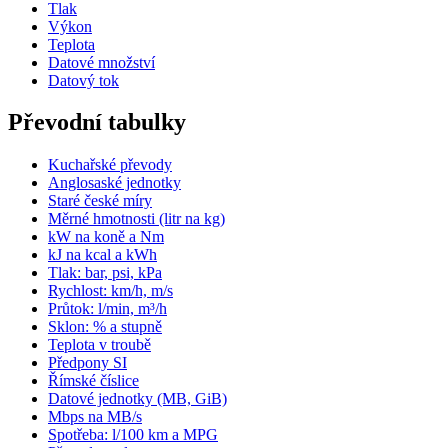
Tlak
Výkon
Teplota
Datové množství
Datový tok
Převodní tabulky
Kuchařské převody
Anglosaské jednotky
Staré české míry
Měrné hmotnosti (litr na kg)
kW na koně a Nm
kJ na kcal a kWh
Tlak: bar, psi, kPa
Rychlost: km/h, m/s
Průtok: l/min, m³/h
Sklon: % a stupně
Teplota v troubě
Předpony SI
Římské číslice
Datové jednotky (MB, GiB)
Mbps na MB/s
Spotřeba: l/100 km a MPG