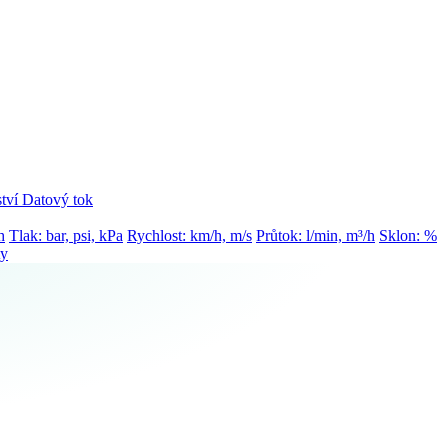
tví
Datový tok
h
Tlak: bar, psi, kPa
Rychlost: km/h, m/s
Průtok: l/min, m³/h
Sklon: %
ty