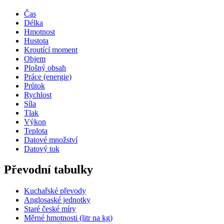
Čas
Délka
Hmotnost
Hustota
Kroutící moment
Objem
Plošný obsah
Práce (energie)
Průtok
Rychlost
Síla
Tlak
Výkon
Teplota
Datové množství
Datový tok
Převodní tabulky
Kuchařské převody
Anglosaské jednotky
Staré české míry
Měrné hmotnosti (litr na kg)