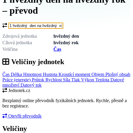
– převod
Co chcete převést?
Zdrojová jednotka
hvězdný den
Cílová jednotka
hvězdný rok
Veličina
Čas
Veličiny jednotek
Čas
Délka
Hmotnost
Hustota
Kroutící moment
Objem
Plošný obsah
Práce (energie)
Průtok
Rychlost
Síla
Tlak
Výkon
Teplota
Datové
množství
Datový tok
Jednotek.cz
Bezplatný online převodník fyzikálních jednotek. Rychle, přesně a
bez registrace.
Otevřít převodník
Veličiny