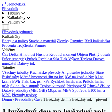
Jednotek.cz
Převodník
Tabulky
Kalkulačky
Veličiny
Převodník jednotek
Kalkulačky
Energie a palivo
Stavba a materiál
Zlomky
Rovnice
BMI kalkulačka
Procenta
Trojčlenka
Průměr
Veličiny
Čas
Délka
Hmotnost
Hustota
Kroutící moment
Objem
Plošný obsah
Práce (energie)
Průtok
Rychlost
Síla
Tlak
Výkon
Teplota
Datové
množství
Datový tok
Tabulky
Všechny tabulky
Kuchařské převody
Anglosaské jednotky
Staré
české míry
Měrné hmotnosti (litr na kg)
kW na koně a Nm
kJ na
kcal a kWh
Tlak: bar, psi, kPa
Rychlost: km/h, m/s
Průtok: l/min,
m³/h
Sklon: % a stupně
Teplota v troubě
Předpony SI
Římské číslice
Datové jednotky (MB, GiB)
Mbps na MB/s
Spotřeba: l/100 km a
MPG
Převody teploty
Domů
/
Převodník
/
Čas
/
1 hvězdný den na hvězdný rok – převod
1 hvězdný den na hvězdný rok