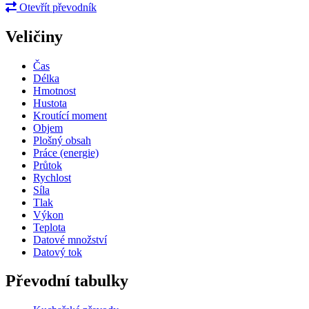
Otevřít převodník
Veličiny
Čas
Délka
Hmotnost
Hustota
Kroutící moment
Objem
Plošný obsah
Práce (energie)
Průtok
Rychlost
Síla
Tlak
Výkon
Teplota
Datové množství
Datový tok
Převodní tabulky