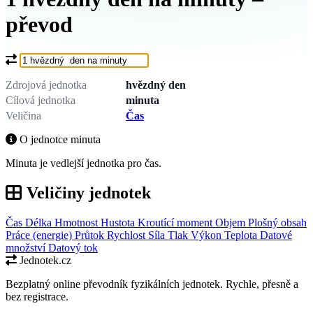
převod
Co chcete převést?
Zdrojová jednotka
hvězdný den
Cílová jednotka
minuta
Veličina
Čas
O jednotce minuta
Minuta je vedlejší jednotka pro čas.
Veličiny jednotek
Čas
Délka
Hmotnost
Hustota
Kroutící moment
Objem
Plošný obsah
Práce (energie)
Průtok
Rychlost
Síla
Tlak
Výkon
Teplota
Datové
množství
Datový tok
Jednotek.cz
Bezplatný online převodník fyzikálních jednotek. Rychle, přesně a
bez registrace.