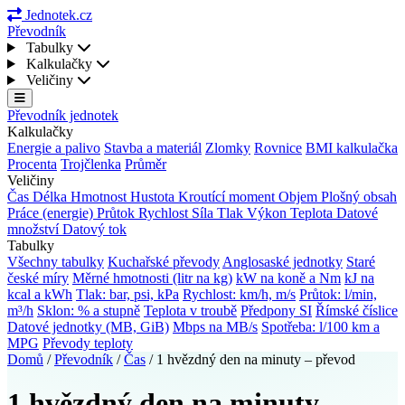
Jednotek.cz
Převodník
Tabulky
Kalkulačky
Veličiny
Převodník jednotek
Kalkulačky
Energie a palivo
Stavba a materiál
Zlomky
Rovnice
BMI kalkulačka
Procenta
Trojčlenka
Průměr
Veličiny
Čas
Délka
Hmotnost
Hustota
Kroutící moment
Objem
Plošný obsah
Práce (energie)
Průtok
Rychlost
Síla
Tlak
Výkon
Teplota
Datové
množství
Datový tok
Tabulky
Všechny tabulky
Kuchařské převody
Anglosaské jednotky
Staré
české míry
Měrné hmotnosti (litr na kg)
kW na koně a Nm
kJ na
kcal a kWh
Tlak: bar, psi, kPa
Rychlost: km/h, m/s
Průtok: l/min,
m³/h
Sklon: % a stupně
Teplota v troubě
Předpony SI
Římské číslice
Datové jednotky (MB, GiB)
Mbps na MB/s
Spotřeba: l/100 km a
MPG
Převody teploty
Domů
/
Převodník
/
Čas
/
1 hvězdný den na minuty – převod
1 hvězdný den na minuty –