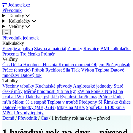
Jednotek.cz
Převodník
Tabulky
Kalkulačky
Veličiny
Převodník jednotek
Kalkulačky
Energie a palivo
Stavba a materiál
Zlomky
Rovnice
BMI kalkulačka
Procenta
Trojčlenka
Průměr
Veličiny
Čas
Délka
Hmotnost
Hustota
Kroutící moment
Objem
Plošný obsah
Práce (energie)
Průtok
Rychlost
Síla
Tlak
Výkon
Teplota
Datové
množství
Datový tok
Tabulky
Všechny tabulky
Kuchařské převody
Anglosaské jednotky
Staré
české míry
Měrné hmotnosti (litr na kg)
kW na koně a Nm
kJ na
kcal a kWh
Tlak: bar, psi, kPa
Rychlost: km/h, m/s
Průtok: l/min,
m³/h
Sklon: % a stupně
Teplota v troubě
Předpony SI
Římské číslice
Datové jednotky (MB, GiB)
Mbps na MB/s
Spotřeba: l/100 km a
MPG
Převody teploty
Domů
/
Převodník
/
Čas
/
1 hvězdný rok na dny – převod
1 hvězdný rok na dny – převod