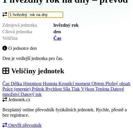
Co chcete převést?
Zdrojová jednotka
hvězdný rok
Cílová jednotka
den
Veličina
Čas
O jednotce den
Den je vedlejší jednotka pro čas.
Veličiny jednotek
Čas
Délka
Hmotnost
Hustota
Kroutící moment
Objem
Plošný obsah
Práce (energie)
Průtok
Rychlost
Síla
Tlak
Výkon
Teplota
Datové
množství
Datový tok
Jednotek.cz
Bezplatný online převodník fyzikálních jednotek. Rychle, přesně a
bez registrace.
Otevřít převodník