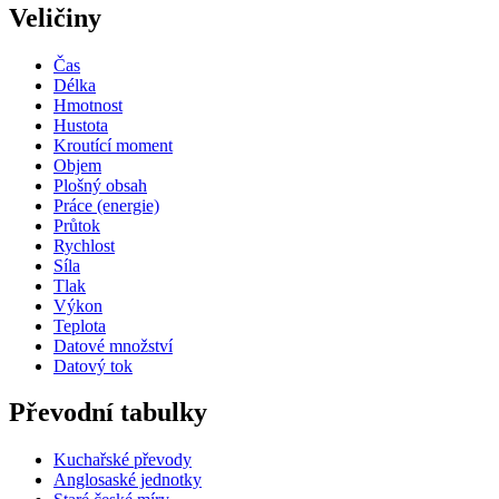
Veličiny
Čas
Délka
Hmotnost
Hustota
Kroutící moment
Objem
Plošný obsah
Práce (energie)
Průtok
Rychlost
Síla
Tlak
Výkon
Teplota
Datové množství
Datový tok
Převodní tabulky
Kuchařské převody
Anglosaské jednotky