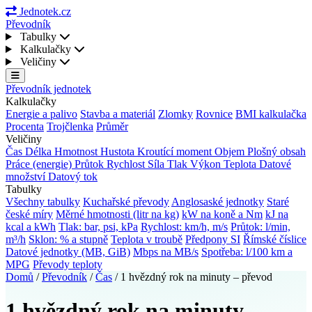
Jednotek.cz
Převodník
Tabulky
Kalkulačky
Veličiny
Převodník jednotek
Kalkulačky
Energie a palivo
Stavba a materiál
Zlomky
Rovnice
BMI kalkulačka
Procenta
Trojčlenka
Průměr
Veličiny
Čas
Délka
Hmotnost
Hustota
Kroutící moment
Objem
Plošný obsah
Práce (energie)
Průtok
Rychlost
Síla
Tlak
Výkon
Teplota
Datové
množství
Datový tok
Tabulky
Všechny tabulky
Kuchařské převody
Anglosaské jednotky
Staré
české míry
Měrné hmotnosti (litr na kg)
kW na koně a Nm
kJ na
kcal a kWh
Tlak: bar, psi, kPa
Rychlost: km/h, m/s
Průtok: l/min,
m³/h
Sklon: % a stupně
Teplota v troubě
Předpony SI
Římské číslice
Datové jednotky (MB, GiB)
Mbps na MB/s
Spotřeba: l/100 km a
MPG
Převody teploty
Domů
/
Převodník
/
Čas
/
1 hvězdný rok na minuty – převod
1 hvězdný rok na minuty –