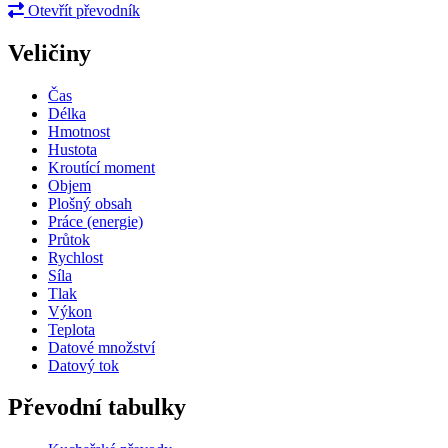
Otevřít převodník
Veličiny
Čas
Délka
Hmotnost
Hustota
Kroutící moment
Objem
Plošný obsah
Práce (energie)
Průtok
Rychlost
Síla
Tlak
Výkon
Teplota
Datové množství
Datový tok
Převodní tabulky