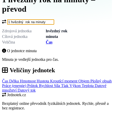
převod
Co chcete převést?
Zdrojová jednotka
hvězdný rok
Cílová jednotka
minuta
Veličina
Čas
O jednotce minuta
Minuta je vedlejší jednotka pro čas.
Veličiny jednotek
Čas
Délka
Hmotnost
Hustota
Kroutící moment
Objem
Plošný obsah
Práce (energie)
Průtok
Rychlost
Síla
Tlak
Výkon
Teplota
Datové
množství
Datový tok
Jednotek.cz
Bezplatný online převodník fyzikálních jednotek. Rychle, přesně a
bez registrace.