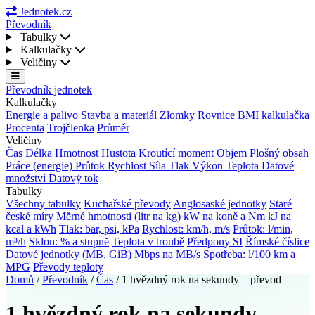
Jednotek.cz
Převodník
Tabulky
Kalkulačky
Veličiny
Převodník jednotek
Kalkulačky
Energie a palivo
Stavba a materiál
Zlomky
Rovnice
BMI kalkulačka
Procenta
Trojčlenka
Průměr
Veličiny
Čas
Délka
Hmotnost
Hustota
Kroutící moment
Objem
Plošný obsah
Práce (energie)
Průtok
Rychlost
Síla
Tlak
Výkon
Teplota
Datové
množství
Datový tok
Tabulky
Všechny tabulky
Kuchařské převody
Anglosaské jednotky
Staré
české míry
Měrné hmotnosti (litr na kg)
kW na koně a Nm
kJ na
kcal a kWh
Tlak: bar, psi, kPa
Rychlost: km/h, m/s
Průtok: l/min,
m³/h
Sklon: % a stupně
Teplota v troubě
Předpony SI
Římské číslice
Datové jednotky (MB, GiB)
Mbps na MB/s
Spotřeba: l/100 km a
MPG
Převody teploty
Domů
/
Převodník
/
Čas
/
1 hvězdný rok na sekundy – převod
1 hvězdný rok na sekundy –