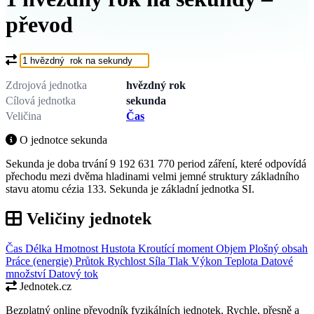
převod
Co chcete převést?
Zdrojová jednotka
hvězdný rok
Cílová jednotka
sekunda
Veličina
Čas
O jednotce sekunda
Sekunda je doba trvání 9 192 631 770 period záření, které odpovídá
přechodu mezi dvěma hladinami velmi jemné struktury základního
stavu atomu cézia 133. Sekunda je základní jednotka SI.
Veličiny jednotek
Čas
Délka
Hmotnost
Hustota
Kroutící moment
Objem
Plošný obsah
Práce (energie)
Průtok
Rychlost
Síla
Tlak
Výkon
Teplota
Datové
množství
Datový tok
Jednotek.cz
Bezplatný online převodník fyzikálních jednotek. Rychle, přesně a