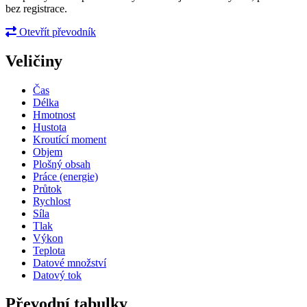
bez registrace.
Otevřít převodník
Veličiny
Čas
Délka
Hmotnost
Hustota
Kroutící moment
Objem
Plošný obsah
Práce (energie)
Průtok
Rychlost
Síla
Tlak
Výkon
Teplota
Datové množství
Datový tok
Převodní tabulky