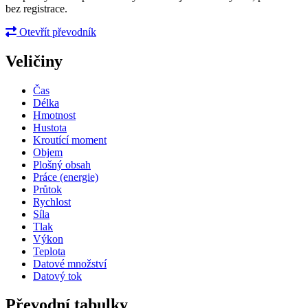
bez registrace.
Otevřít převodník
Veličiny
Čas
Délka
Hmotnost
Hustota
Kroutící moment
Objem
Plošný obsah
Práce (energie)
Průtok
Rychlost
Síla
Tlak
Výkon
Teplota
Datové množství
Datový tok
Převodní tabulky