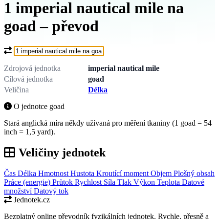
1 imperial nautical mile na
goad – převod
Co chcete převést?
Zdrojová jednotka
imperial nautical mile
Cílová jednotka
goad
Veličina
Délka
O jednotce goad
Stará anglická míra někdy užívaná pro měření tkaniny (1 goad = 54
inch = 1,5 yard).
Veličiny jednotek
Čas
Délka
Hmotnost
Hustota
Kroutící moment
Objem
Plošný obsah
Práce (energie)
Průtok
Rychlost
Síla
Tlak
Výkon
Teplota
Datové
množství
Datový tok
Jednotek.cz
Bezplatný online převodník fyzikálních jednotek. Rychle, přesně a