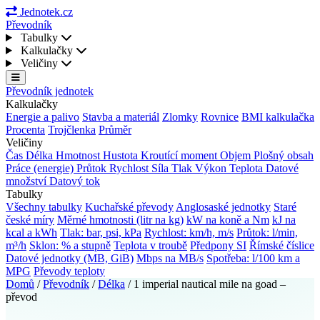
Jednotek.cz
Převodník
Tabulky
Kalkulačky
Veličiny
Převodník jednotek
Kalkulačky
Energie a palivo
Stavba a materiál
Zlomky
Rovnice
BMI kalkulačka
Procenta
Trojčlenka
Průměr
Veličiny
Čas
Délka
Hmotnost
Hustota
Kroutící moment
Objem
Plošný obsah
Práce (energie)
Průtok
Rychlost
Síla
Tlak
Výkon
Teplota
Datové
množství
Datový tok
Tabulky
Všechny tabulky
Kuchařské převody
Anglosaské jednotky
Staré
české míry
Měrné hmotnosti (litr na kg)
kW na koně a Nm
kJ na
kcal a kWh
Tlak: bar, psi, kPa
Rychlost: km/h, m/s
Průtok: l/min,
m³/h
Sklon: % a stupně
Teplota v troubě
Předpony SI
Římské číslice
Datové jednotky (MB, GiB)
Mbps na MB/s
Spotřeba: l/100 km a
MPG
Převody teploty
Domů
/
Převodník
/
Délka
/
1 imperial nautical mile na goad –
převod