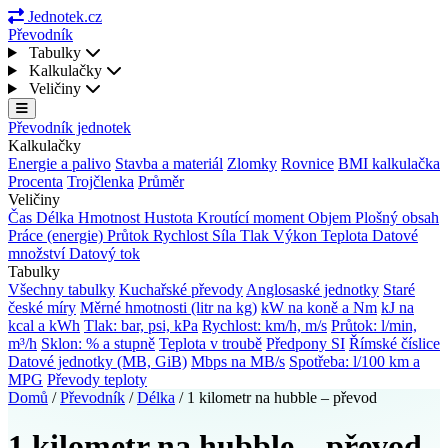
Jednotek.cz
Převodník
Tabulky
Kalkulačky
Veličiny
Převodník jednotek
Kalkulačky
Energie a palivo
Stavba a materiál
Zlomky
Rovnice
BMI kalkulačka
Procenta
Trojčlenka
Průměr
Veličiny
Čas
Délka
Hmotnost
Hustota
Kroutící moment
Objem
Plošný obsah
Práce (energie)
Průtok
Rychlost
Síla
Tlak
Výkon
Teplota
Datové
množství
Datový tok
Tabulky
Všechny tabulky
Kuchařské převody
Anglosaské jednotky
Staré
české míry
Měrné hmotnosti (litr na kg)
kW na koně a Nm
kJ na
kcal a kWh
Tlak: bar, psi, kPa
Rychlost: km/h, m/s
Průtok: l/min,
m³/h
Sklon: % a stupně
Teplota v troubě
Předpony SI
Římské číslice
Datové jednotky (MB, GiB)
Mbps na MB/s
Spotřeba: l/100 km a
MPG
Převody teploty
Domů
/
Převodník
/
Délka
/
1 kilometr na hubble – převod
1 kilometr na hubble – převod