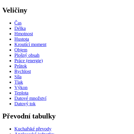
Veličiny
Čas
Délka
Hmotnost
Hustota
Kroutící moment
Objem
Plošný obsah
Práce (energie)
Průtok
Rychlost
Síla
Tlak
Výkon
Teplota
Datové množství
Datový tok
Převodní tabulky
Kuchařské převody