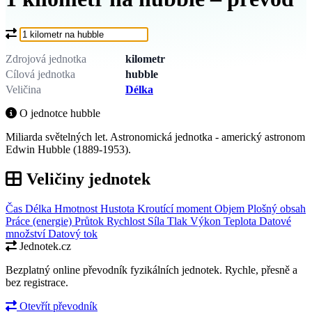
Co chcete převést?
Zdrojová jednotka
kilometr
Cílová jednotka
hubble
Veličina
Délka
O jednotce hubble
Miliarda světelných let. Astronomická jednotka - americký astronom
Edwin Hubble (1889-1953).
Veličiny jednotek
Čas
Délka
Hmotnost
Hustota
Kroutící moment
Objem
Plošný obsah
Práce (energie)
Průtok
Rychlost
Síla
Tlak
Výkon
Teplota
Datové
množství
Datový tok
Jednotek.cz
Bezplatný online převodník fyzikálních jednotek. Rychle, přesně a
bez registrace.
Otevřít převodník