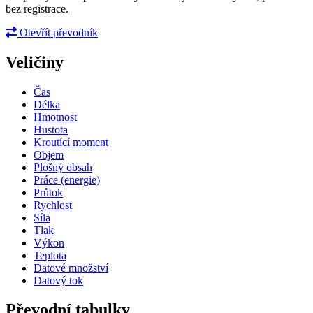
bez registrace.
Otevřít převodník
Veličiny
Čas
Délka
Hmotnost
Hustota
Kroutící moment
Objem
Plošný obsah
Práce (energie)
Průtok
Rychlost
Síla
Tlak
Výkon
Teplota
Datové množství
Datový tok
Převodní tabulky