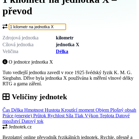
převod
Co chcete převést?
Zdrojová jednotka
kilometr
Cílová jednotka
jednotka X
Veličina
Délka
O jednotce jednotka X
Tuto vedlejší jednotku zavedl v roce 1925 švédský fyzik K. M. G.
Siegbahn. Dříve byla jednotka X používána k měření vlnové délky
RTG a gama záření.
Veličiny jednotek
Čas
Délka
Hmotnost
Hustota
Kroutící moment
Objem
Plošný obsah
Práce (energie)
Průtok
Rychlost
Síla
Tlak
Výkon
Teplota
Datové
množství
Datový tok
Jednotek.cz
Bezplatný online převodník fyzikálních jednotek. Rychle, přesně a