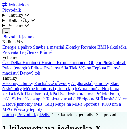
Jednotek.cz
Převodník
Tabulky
Kalkulačky
Veličiny
Převodník jednotek
Kalkulačky
Energie a palivo
Stavba a materiál
Zlomky
Rovnice
BMI kalkulačka
Procenta
Trojčlenka
Průměr
Veličiny
Čas
Délka
Hmotnost
Hustota
Kroutící moment
Objem
Plošný obsah
Práce (energie)
Průtok
Rychlost
Síla
Tlak
Výkon
Teplota
Datové
množství
Datový tok
Tabulky
Všechny tabulky
Kuchařské převody
Anglosaské jednotky
Staré
české míry
Měrné hmotnosti (litr na kg)
kW na koně a Nm
kJ na
kcal a kWh
Tlak: bar, psi, kPa
Rychlost: km/h, m/s
Průtok: l/min,
m³/h
Sklon: % a stupně
Teplota v troubě
Předpony SI
Římské číslice
Datové jednotky (MB, GiB)
Mbps na MB/s
Spotřeba: l/100 km a
MPG
Převody teploty
Domů
/
Převodník
/
Délka
/
1 kilometr na jednotka X – převod
1 kilometr na jednotka X –