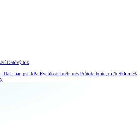
tví
Datový tok
h
Tlak: bar, psi, kPa
Rychlost: km/h, m/s
Průtok: l/min, m³/h
Sklon: %
ty