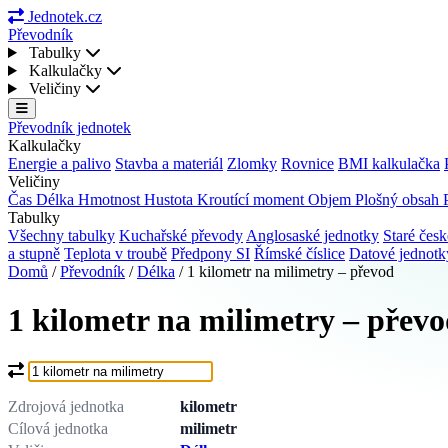
Jednotek.cz
Převodník
Tabulky
Kalkulačky
Veličiny
Převodník jednotek
Kalkulačky
Energie a palivo
Stavba a materiál
Zlomky
Rovnice
BMI kalkulačka
Veličiny
Čas
Délka
Hmotnost
Hustota
Kroutící moment
Objem
Plošný obsah
Tabulky
Všechny tabulky
Kuchařské převody
Anglosaské jednotky
Staré česk
a stupně
Teplota v troubě
Předpony SI
Římské číslice
Datové jednot
Domů
/
Převodník
/
Délka
/
1 kilometr na milimetry – převod
1 kilometr na milimetry – přev
Co chcete převést?
Zdrojová jednotka
kilometr
Cílová jednotka
milimetr