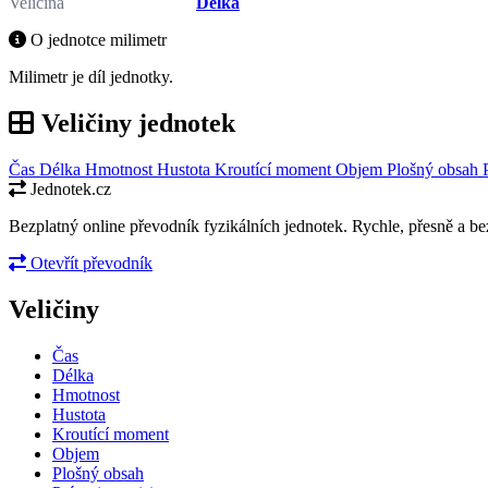
Veličina
Délka
O jednotce milimetr
Milimetr je díl jednotky.
Veličiny jednotek
Čas
Délka
Hmotnost
Hustota
Kroutící moment
Objem
Plošný obsah
Jednotek.cz
Bezplatný online převodník fyzikálních jednotek. Rychle, přesně a bez
Otevřít převodník
Veličiny
Čas
Délka
Hmotnost
Hustota
Kroutící moment
Objem
Plošný obsah