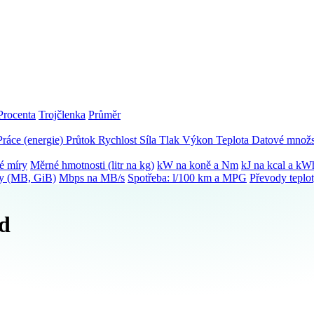
Procenta
Trojčlenka
Průměr
Práce (energie)
Průtok
Rychlost
Síla
Tlak
Výkon
Teplota
Datové množs
é míry
Měrné hmotnosti (litr na kg)
kW na koně a Nm
kJ na kcal a kW
ky (MB, GiB)
Mbps na MB/s
Spotřeba: l/100 km a MPG
Převody teplo
od