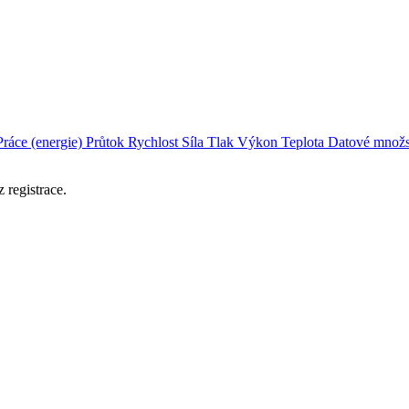
Práce (energie)
Průtok
Rychlost
Síla
Tlak
Výkon
Teplota
Datové množs
 registrace.