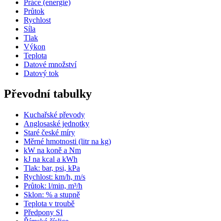
Práce (energie)
Průtok
Rychlost
Síla
Tlak
Výkon
Teplota
Datové množství
Datový tok
Převodní tabulky
Kuchařské převody
Anglosaské jednotky
Staré české míry
Měrné hmotnosti (litr na kg)
kW na koně a Nm
kJ na kcal a kWh
Tlak: bar, psi, kPa
Rychlost: km/h, m/s
Průtok: l/min, m³/h
Sklon: % a stupně
Teplota v troubě
Předpony SI