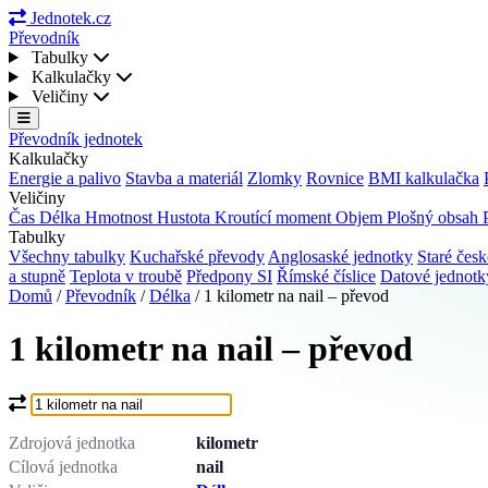
Jednotek.cz
Převodník
Tabulky
Kalkulačky
Veličiny
Převodník jednotek
Kalkulačky
Energie a palivo
Stavba a materiál
Zlomky
Rovnice
BMI kalkulačka
Veličiny
Čas
Délka
Hmotnost
Hustota
Kroutící moment
Objem
Plošný obsah
Tabulky
Všechny tabulky
Kuchařské převody
Anglosaské jednotky
Staré česk
a stupně
Teplota v troubě
Předpony SI
Římské číslice
Datové jednot
Domů
/
Převodník
/
Délka
/
1 kilometr na nail – převod
1 kilometr na nail – převod
Co chcete převést?
Zdrojová jednotka
kilometr
Cílová jednotka
nail