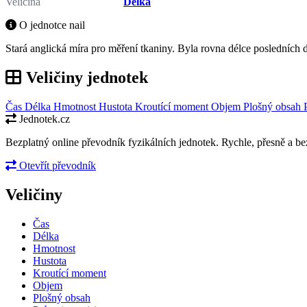
Veličina
Délka
O jednotce nail
Stará anglická míra pro měření tkaniny. Byla rovna délce posledních d
Veličiny jednotek
Čas
Délka
Hmotnost
Hustota
Kroutící moment
Objem
Plošný obsah
Jednotek.cz
Bezplatný online převodník fyzikálních jednotek. Rychle, přesně a bez
Otevřít převodník
Veličiny
Čas
Délka
Hmotnost
Hustota
Kroutící moment
Objem
Plošný obsah