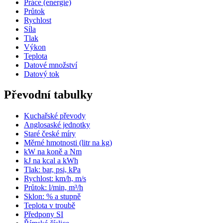
Práce (energie)
Průtok
Rychlost
Síla
Tlak
Výkon
Teplota
Datové množství
Datový tok
Převodní tabulky
Kuchařské převody
Anglosaské jednotky
Staré české míry
Měrné hmotnosti (litr na kg)
kW na koně a Nm
kJ na kcal a kWh
Tlak: bar, psi, kPa
Rychlost: km/h, m/s
Průtok: l/min, m³/h
Sklon: % a stupně
Teplota v troubě
Předpony SI