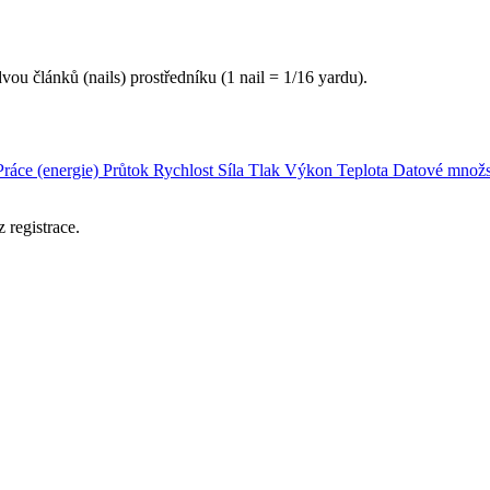
vou článků (nails) prostředníku (1 nail = 1/16 yardu).
Práce (energie)
Průtok
Rychlost
Síla
Tlak
Výkon
Teplota
Datové množs
 registrace.