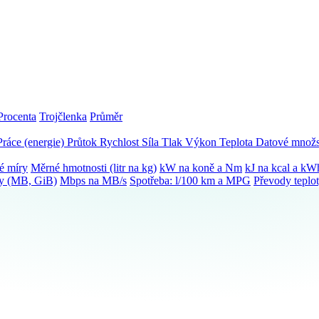
Procenta
Trojčlenka
Průměr
Práce (energie)
Průtok
Rychlost
Síla
Tlak
Výkon
Teplota
Datové množs
é míry
Měrné hmotnosti (litr na kg)
kW na koně a Nm
kJ na kcal a kW
ky (MB, GiB)
Mbps na MB/s
Spotřeba: l/100 km a MPG
Převody teplo