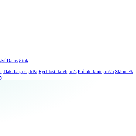
tví
Datový tok
h
Tlak: bar, psi, kPa
Rychlost: km/h, m/s
Průtok: l/min, m³/h
Sklon: %
ty