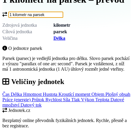
Co chcete převést?
Zdrojová jednotka
kilometr
Cílová jednotka
parsek
Veličina
Délka
O jednotce parsek
Parsek (parsec) je vedlejší jednotka pro délku. Slovo parsek pochází
z výrazu "parallax of one arc second". Parsek je vzdálenost, z níž
má 1 astronomická jednotka (1 AU) úhlový rozměr jedné vteřiny.
Veličiny jednotek
Čas
Délka
Hmotnost
Hustota
Kroutící moment
Objem
Plošný obsah
Práce (energie)
Průtok
Rychlost
Síla
Tlak
Výkon
Teplota
Datové
množství
Datový tok
Jednotek.cz
Bezplatný online převodník fyzikálních jednotek. Rychle, přesně a
bez registrace.