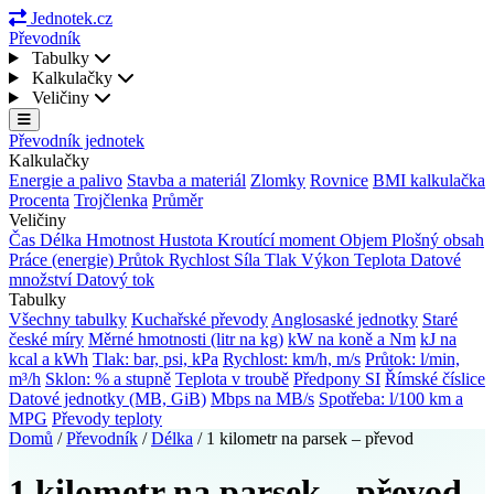
Jednotek.cz
Převodník
Tabulky
Kalkulačky
Veličiny
Převodník jednotek
Kalkulačky
Energie a palivo
Stavba a materiál
Zlomky
Rovnice
BMI kalkulačka
Procenta
Trojčlenka
Průměr
Veličiny
Čas
Délka
Hmotnost
Hustota
Kroutící moment
Objem
Plošný obsah
Práce (energie)
Průtok
Rychlost
Síla
Tlak
Výkon
Teplota
Datové
množství
Datový tok
Tabulky
Všechny tabulky
Kuchařské převody
Anglosaské jednotky
Staré
české míry
Měrné hmotnosti (litr na kg)
kW na koně a Nm
kJ na
kcal a kWh
Tlak: bar, psi, kPa
Rychlost: km/h, m/s
Průtok: l/min,
m³/h
Sklon: % a stupně
Teplota v troubě
Předpony SI
Římské číslice
Datové jednotky (MB, GiB)
Mbps na MB/s
Spotřeba: l/100 km a
MPG
Převody teploty
Domů
/
Převodník
/
Délka
/
1 kilometr na parsek – převod
1 kilometr na parsek – převod