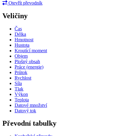
Otevřít převodník
Veličiny
Čas
Délka
Hmotnost
Hustota
Kroutící moment
Objem
Plošný obsah
Práce (energie)
Průtok
Rychlost
Síla
Tlak
Výkon
Teplota
Datové množství
Datový tok
Převodní tabulky