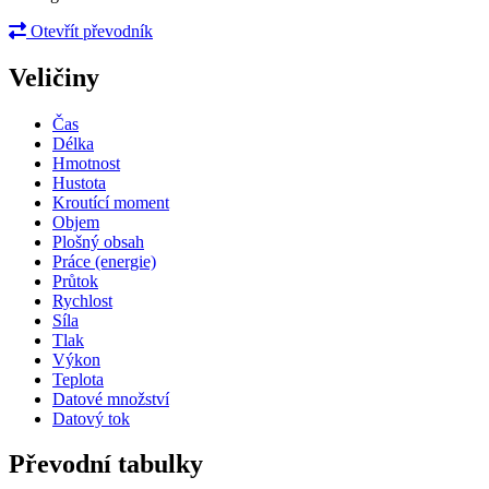
Otevřít převodník
Veličiny
Čas
Délka
Hmotnost
Hustota
Kroutící moment
Objem
Plošný obsah
Práce (energie)
Průtok
Rychlost
Síla
Tlak
Výkon
Teplota
Datové množství
Datový tok
Převodní tabulky