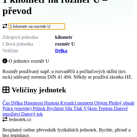
převod
Co chcete převést?
Zdrojová jednotka
kilometr
Cílová jednotka
rozměr U
Veličina
Délka
O jednotce rozměr U
Rozměr používaný např. u rozvaděčů a počítačových skříní (tzv.
rack) udávaný normou DIN 41 494. Někdy se používá zkratka HE.
Veličiny jednotek
Čas
Délka
Hmotnost
Hustota
Kroutící moment
Objem
Plošný obsah
Práce (energie)
Průtok
Rychlost
Síla
Tlak
Výkon
Teplota
Datové
množství
Datový tok
Jednotek.cz
Bezplatný online převodník fyzikálních jednotek. Rychle, přesně a
bez registrace.