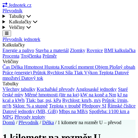
Jednotek.cz
Převodník
Tabulky
Kalkulačky
Veličiny
Převodník jednotek
Kalkulačky
Energie a palivo
Stavba a materiál
Zlomky
Rovnice
BMI kalkulačka
Procenta
Trojčlenka
Průměr
Veličiny
Čas
Délka
Hmotnost
Hustota
Kroutící moment
Objem
Plošný obsah
Práce (energie)
Průtok
Rychlost
Síla
Tlak
Výkon
Teplota
Datové
množství
Datový tok
Tabulky
Všechny tabulky
Kuchařské převody
Anglosaské jednotky
Staré
české míry
Měrné hmotnosti (litr na kg)
kW na koně a Nm
kJ na
kcal a kWh
Tlak: bar, psi, kPa
Rychlost: km/h, m/s
Průtok: l/min,
m³/h
Sklon: % a stupně
Teplota v troubě
Předpony SI
Římské číslice
Datové jednotky (MB, GiB)
Mbps na MB/s
Spotřeba: l/100 km a
MPG
Převody teploty
Domů
/
Převodník
/
Délka
/
1 kilometr na rozměr U – převod
1 kilometr na rozměr U –