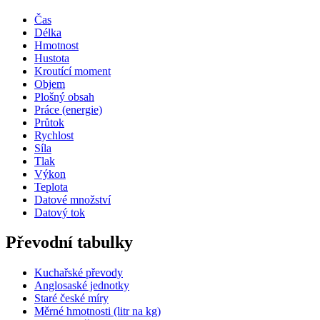
Čas
Délka
Hmotnost
Hustota
Kroutící moment
Objem
Plošný obsah
Práce (energie)
Průtok
Rychlost
Síla
Tlak
Výkon
Teplota
Datové množství
Datový tok
Převodní tabulky
Kuchařské převody
Anglosaské jednotky
Staré české míry
Měrné hmotnosti (litr na kg)