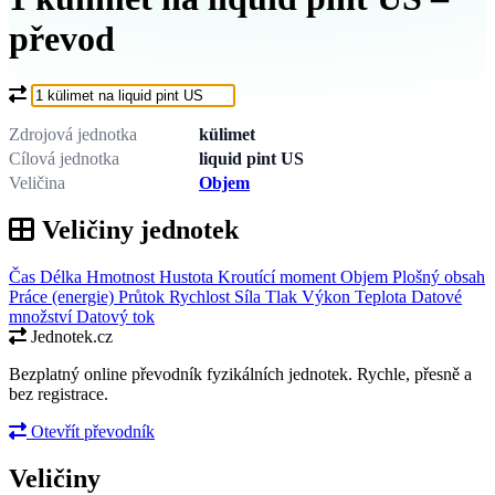
převod
Co chcete převést?
Zdrojová jednotka
külimet
Cílová jednotka
liquid pint US
Veličina
Objem
Veličiny jednotek
Čas
Délka
Hmotnost
Hustota
Kroutící moment
Objem
Plošný obsah
Práce (energie)
Průtok
Rychlost
Síla
Tlak
Výkon
Teplota
Datové
množství
Datový tok
Jednotek.cz
Bezplatný online převodník fyzikálních jednotek. Rychle, přesně a
bez registrace.
Otevřít převodník
Veličiny