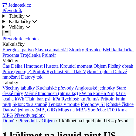
Jednotek.cz
Převodník
Tabulky
Kalkulačky
Veličiny
Převodník jednotek
Kalkulačky
Energie a palivo
Stavba a materiál
Zlomky
Rovnice
BMI kalkulačka
Procenta
Trojčlenka
Průměr
Veličiny
Čas
Délka
Hmotnost
Hustota
Kroutící moment
Objem
Plošný obsah
Práce (energie)
Průtok
Rychlost
Síla
Tlak
Výkon
Teplota
Datové
množství
Datový tok
Tabulky
Všechny tabulky
Kuchařské převody
Anglosaské jednotky
Staré
české míry
Měrné hmotnosti (litr na kg)
kW na koně a Nm
kJ na
kcal a kWh
Tlak: bar, psi, kPa
Rychlost: km/h, m/s
Průtok: l/min,
m³/h
Sklon: % a stupně
Teplota v troubě
Předpony SI
Římské číslice
Datové jednotky (MB, GiB)
Mbps na MB/s
Spotřeba: l/100 km a
MPG
Převody teploty
Domů
/
Převodník
/
Objem
/
1 külimet na liquid pint US – převod
1 külimet na liquid pint US –