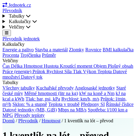
Jednotek.cz
Převodník
Tabulky
Kalkulačky
Veličiny
Převodník jednotek
Kalkulačky
Energie a palivo
Stavba a materiál
Zlomky
Rovnice
BMI kalkulačka
Procenta
Trojčlenka
Průměr
Veličiny
Čas
Délka
Hmotnost
Hustota
Kroutící moment
Objem
Plošný obsah
Práce (energie)
Průtok
Rychlost
Síla
Tlak
Výkon
Teplota
Datové
množství
Datový tok
Tabulky
Všechny tabulky
Kuchařské převody
Anglosaské jednotky
Staré
české míry
Měrné hmotnosti (litr na kg)
kW na koně a Nm
kJ na
kcal a kWh
Tlak: bar, psi, kPa
Rychlost: km/h, m/s
Průtok: l/min,
m³/h
Sklon: % a stupně
Teplota v troubě
Předpony SI
Římské číslice
Datové jednotky (MB, GiB)
Mbps na MB/s
Spotřeba: l/100 km a
MPG
Převody teploty
Domů
/
Převodník
/
Hmotnost
/
1 kventlík na lót – převod
1 kventlík na lót – převod