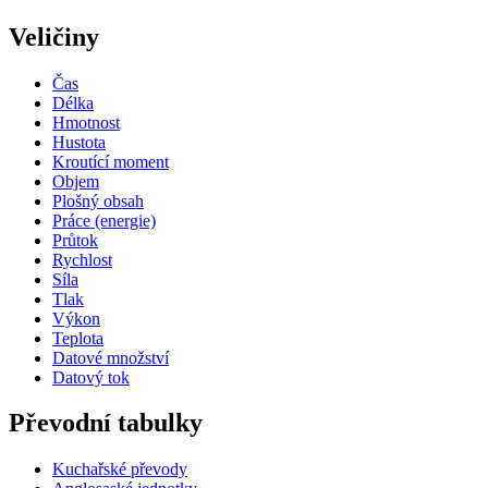
Veličiny
Čas
Délka
Hmotnost
Hustota
Kroutící moment
Objem
Plošný obsah
Práce (energie)
Průtok
Rychlost
Síla
Tlak
Výkon
Teplota
Datové množství
Datový tok
Převodní tabulky
Kuchařské převody