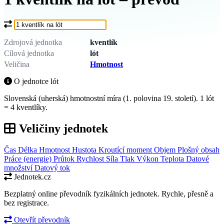
Co chcete převést?
Zdrojová jednotka
kventlík
Cílová jednotka
lót
Veličina
Hmotnost
O jednotce lót
Slovenská (uherská) hmotnostní míra (1. polovina 19. století). 1 lót
= 4 kventlíky.
Veličiny jednotek
Čas
Délka
Hmotnost
Hustota
Kroutící moment
Objem
Plošný obsah
Práce (energie)
Průtok
Rychlost
Síla
Tlak
Výkon
Teplota
Datové
množství
Datový tok
Jednotek.cz
Bezplatný online převodník fyzikálních jednotek. Rychle, přesně a
bez registrace.
Otevřít převodník