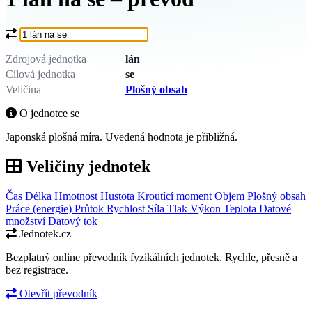
Co chcete převést?
Zdrojová jednotka
lán
Cílová jednotka
se
Veličina
Plošný obsah
O jednotce se
Japonská plošná míra. Uvedená hodnota je přibližná.
Veličiny jednotek
Čas
Délka
Hmotnost
Hustota
Kroutící moment
Objem
Plošný obsah
Práce (energie)
Průtok
Rychlost
Síla
Tlak
Výkon
Teplota
Datové
množství
Datový tok
Jednotek.cz
Bezplatný online převodník fyzikálních jednotek. Rychle, přesně a
bez registrace.
Otevřít převodník