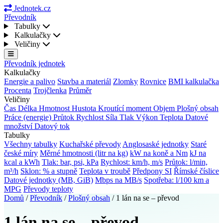
Jednotek.cz
Převodník
Tabulky
Kalkulačky
Veličiny
Převodník jednotek
Kalkulačky
Energie a palivo
Stavba a materiál
Zlomky
Rovnice
BMI kalkulačka
Procenta
Trojčlenka
Průměr
Veličiny
Čas
Délka
Hmotnost
Hustota
Kroutící moment
Objem
Plošný obsah
Práce (energie)
Průtok
Rychlost
Síla
Tlak
Výkon
Teplota
Datové
množství
Datový tok
Tabulky
Všechny tabulky
Kuchařské převody
Anglosaské jednotky
Staré
české míry
Měrné hmotnosti (litr na kg)
kW na koně a Nm
kJ na
kcal a kWh
Tlak: bar, psi, kPa
Rychlost: km/h, m/s
Průtok: l/min,
m³/h
Sklon: % a stupně
Teplota v troubě
Předpony SI
Římské číslice
Datové jednotky (MB, GiB)
Mbps na MB/s
Spotřeba: l/100 km a
MPG
Převody teploty
Domů
/
Převodník
/
Plošný obsah
/
1 lán na se – převod
1 lán na se – převod