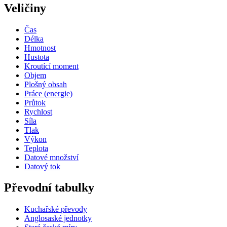
Veličiny
Čas
Délka
Hmotnost
Hustota
Kroutící moment
Objem
Plošný obsah
Práce (energie)
Průtok
Rychlost
Síla
Tlak
Výkon
Teplota
Datové množství
Datový tok
Převodní tabulky
Kuchařské převody
Anglosaské jednotky