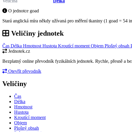
Veličina
Délka
O jednotce goad
Stará anglická míra někdy užívaná pro měření tkaniny (1 goad = 54 in
Veličiny jednotek
Čas
Délka
Hmotnost
Hustota
Kroutící moment
Objem
Plošný obsah
Jednotek.cz
Bezplatný online převodník fyzikálních jednotek. Rychle, přesně a bez
Otevřít převodník
Veličiny
Čas
Délka
Hmotnost
Hustota
Kroutící moment
Objem
Plošný obsah