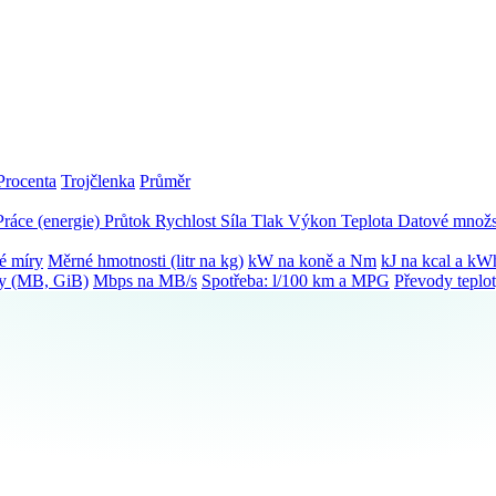
Procenta
Trojčlenka
Průměr
Práce (energie)
Průtok
Rychlost
Síla
Tlak
Výkon
Teplota
Datové množs
é míry
Měrné hmotnosti (litr na kg)
kW na koně a Nm
kJ na kcal a kW
ky (MB, GiB)
Mbps na MB/s
Spotřeba: l/100 km a MPG
Převody teplo