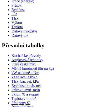
Práce (energie)
Průtok
Rychlost
Síla
Tlak
Výkon
Teplota
Datové množství
Datový tok
Převodní tabulky
Kuchařské převody
Anglosaské jednotky
Staré české míry
Měrné hmotnosti (litr na kg)
kW na koně a Nm
kJ na kcal a kWh
Tlak: bar, psi, kPa
Rychlost: km/h, m/s
Průtok: l/min, m³/h
Sklon: % a stupně
Teplota v troubě
Předpony SI