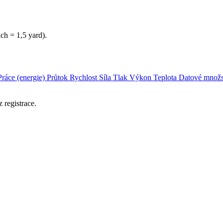
ch = 1,5 yard).
Práce (energie)
Průtok
Rychlost
Síla
Tlak
Výkon
Teplota
Datové množs
 registrace.