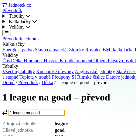
Jednotek.cz
Převodník
Tabulky
Kalkulačky
Veličiny
Převodník jednotek
Kalkulačky
Energie a palivo
Stavba a materiál
Zlomky
Rovnice
BMI kalkulačka
Veličiny
Čas
Délka
Hmotnost
Hustota
Kroutící moment
Objem
Plošný obsah
Tabulky
Všechny tabulky
Kuchařské převody
Anglosaské jednotky
Staré česk
a stupně
Teplota v troubě
Předpony SI
Římské číslice
Datové jednot
Domů
/
Převodník
/
Délka
/
1 league na goad – převod
1 league na goad – převod
Co chcete převést?
Zdrojová jednotka
league
Cílová jednotka
goad