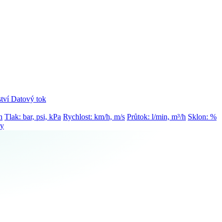
tví
Datový tok
h
Tlak: bar, psi, kPa
Rychlost: km/h, m/s
Průtok: l/min, m³/h
Sklon: %
ty