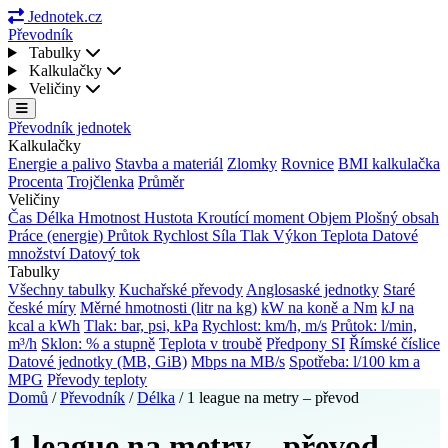
Jednotek.cz
Převodník
Tabulky
Kalkulačky
Veličiny
Převodník jednotek
Kalkulačky
Energie a palivo
Stavba a materiál
Zlomky
Rovnice
BMI kalkulačka
Procenta
Trojčlenka
Průměr
Veličiny
Čas
Délka
Hmotnost
Hustota
Kroutící moment
Objem
Plošný obsah
Práce (energie)
Průtok
Rychlost
Síla
Tlak
Výkon
Teplota
Datové
množství
Datový tok
Tabulky
Všechny tabulky
Kuchařské převody
Anglosaské jednotky
Staré
české míry
Měrné hmotnosti (litr na kg)
kW na koně a Nm
kJ na
kcal a kWh
Tlak: bar, psi, kPa
Rychlost: km/h, m/s
Průtok: l/min,
m³/h
Sklon: % a stupně
Teplota v troubě
Předpony SI
Římské číslice
Datové jednotky (MB, GiB)
Mbps na MB/s
Spotřeba: l/100 km a
MPG
Převody teploty
Domů
/
Převodník
/
Délka
/
1 league na metry – převod
1 league na metry – převod