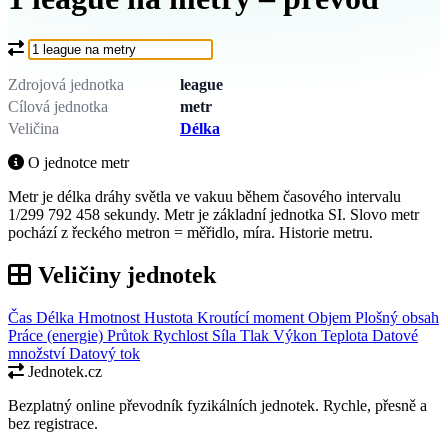
Co chcete převést?
Zdrojová jednotka
league
Cílová jednotka
metr
Veličina
Délka
O jednotce metr
Metr je délka dráhy světla ve vakuu během časového intervalu
1/299 792 458 sekundy. Metr je základní jednotka SI. Slovo metr
pochází z řeckého metron = měřidlo, míra. Historie metru.
Veličiny jednotek
Čas
Délka
Hmotnost
Hustota
Kroutící moment
Objem
Plošný obsah
Práce (energie)
Průtok
Rychlost
Síla
Tlak
Výkon
Teplota
Datové
množství
Datový tok
Jednotek.cz
Bezplatný online převodník fyzikálních jednotek. Rychle, přesně a
bez registrace.