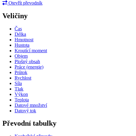
Otevřít převodník
Veličiny
Čas
Délka
Hmotnost
Hustota
Kroutící moment
Objem
Plošný obsah
Práce (energie)
Průtok
Rychlost
Síla
Tlak
Výkon
Teplota
Datové množství
Datový tok
Převodní tabulky