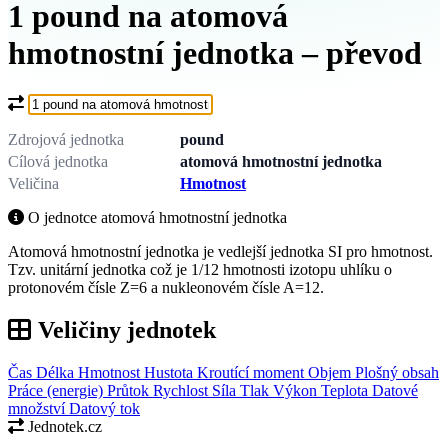
1 pound na atomová
hmotnostní jednotka – převod
Co chcete převést?
Zdrojová jednotka
pound
Cílová jednotka
atomová hmotnostní jednotka
Veličina
Hmotnost
O jednotce atomová hmotnostní jednotka
Atomová hmotnostní jednotka je vedlejší jednotka SI pro hmotnost.
Tzv. unitární jednotka což je 1/12 hmotnosti izotopu uhlíku o
protonovém čísle Z=6 a nukleonovém čísle A=12.
Veličiny jednotek
Čas
Délka
Hmotnost
Hustota
Kroutící moment
Objem
Plošný obsah
Práce (energie)
Průtok
Rychlost
Síla
Tlak
Výkon
Teplota
Datové
množství
Datový tok
Jednotek.cz