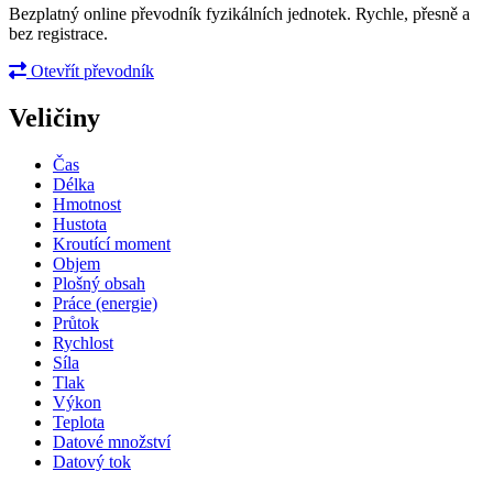
Bezplatný online převodník fyzikálních jednotek. Rychle, přesně a
bez registrace.
Otevřít převodník
Veličiny
Čas
Délka
Hmotnost
Hustota
Kroutící moment
Objem
Plošný obsah
Práce (energie)
Průtok
Rychlost
Síla
Tlak
Výkon
Teplota
Datové množství
Datový tok