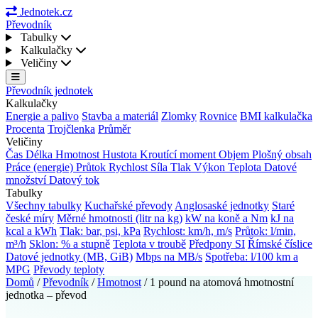
Jednotek.cz
Převodník
Tabulky
Kalkulačky
Veličiny
Převodník jednotek
Kalkulačky
Energie a palivo
Stavba a materiál
Zlomky
Rovnice
BMI kalkulačka
Procenta
Trojčlenka
Průměr
Veličiny
Čas
Délka
Hmotnost
Hustota
Kroutící moment
Objem
Plošný obsah
Práce (energie)
Průtok
Rychlost
Síla
Tlak
Výkon
Teplota
Datové
množství
Datový tok
Tabulky
Všechny tabulky
Kuchařské převody
Anglosaské jednotky
Staré
české míry
Měrné hmotnosti (litr na kg)
kW na koně a Nm
kJ na
kcal a kWh
Tlak: bar, psi, kPa
Rychlost: km/h, m/s
Průtok: l/min,
m³/h
Sklon: % a stupně
Teplota v troubě
Předpony SI
Římské číslice
Datové jednotky (MB, GiB)
Mbps na MB/s
Spotřeba: l/100 km a
MPG
Převody teploty
Domů
/
Převodník
/
Hmotnost
/
1 pound na atomová hmotnostní
jednotka – převod