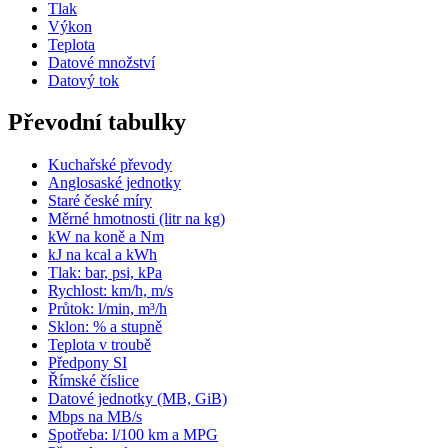
Tlak
Výkon
Teplota
Datové množství
Datový tok
Převodní tabulky
Kuchařské převody
Anglosaské jednotky
Staré české míry
Měrné hmotnosti (litr na kg)
kW na koně a Nm
kJ na kcal a kWh
Tlak: bar, psi, kPa
Rychlost: km/h, m/s
Průtok: l/min, m³/h
Sklon: % a stupně
Teplota v troubě
Předpony SI
Římské číslice
Datové jednotky (MB, GiB)
Mbps na MB/s
Spotřeba: l/100 km a MPG