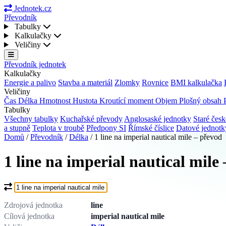
Jednotek.cz
Převodník
Tabulky
Kalkulačky
Veličiny
Převodník jednotek
Kalkulačky
Energie a palivo
Stavba a materiál
Zlomky
Rovnice
BMI kalkulačka
Veličiny
Čas
Délka
Hmotnost
Hustota
Kroutící moment
Objem
Plošný obsah
Tabulky
Všechny tabulky
Kuchařské převody
Anglosaské jednotky
Staré česk
a stupně
Teplota v troubě
Předpony SI
Římské číslice
Datové jednot
Domů
/
Převodník
/
Délka
/
1 line na imperial nautical mile – převod
1 line na imperial nautical mile
Co chcete převést?
Zdrojová jednotka
line
Cílová jednotka
imperial nautical mile