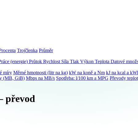
Procenta
Trojčlenka
Průměr
Práce (energie)
Průtok
Rychlost
Síla
Tlak
Výkon
Teplota
Datové množs
é míry
Měrné hmotnosti (litr na kg)
kW na koně a Nm
kJ na kcal a kW
ky (MB, GiB)
Mbps na MB/s
Spotřeba: l/100 km a MPG
Převody teplo
 – převod