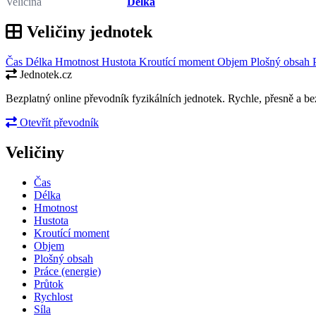
Veličina
Délka
Veličiny jednotek
Čas
Délka
Hmotnost
Hustota
Kroutící moment
Objem
Plošný obsah
Jednotek.cz
Bezplatný online převodník fyzikálních jednotek. Rychle, přesně a bez
Otevřít převodník
Veličiny
Čas
Délka
Hmotnost
Hustota
Kroutící moment
Objem
Plošný obsah
Práce (energie)
Průtok
Rychlost
Síla