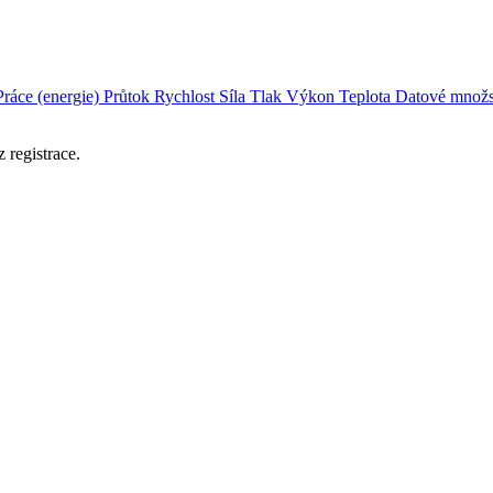
Práce (energie)
Průtok
Rychlost
Síla
Tlak
Výkon
Teplota
Datové množs
 registrace.