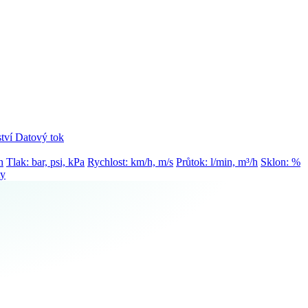
tví
Datový tok
h
Tlak: bar, psi, kPa
Rychlost: km/h, m/s
Průtok: l/min, m³/h
Sklon: %
ty