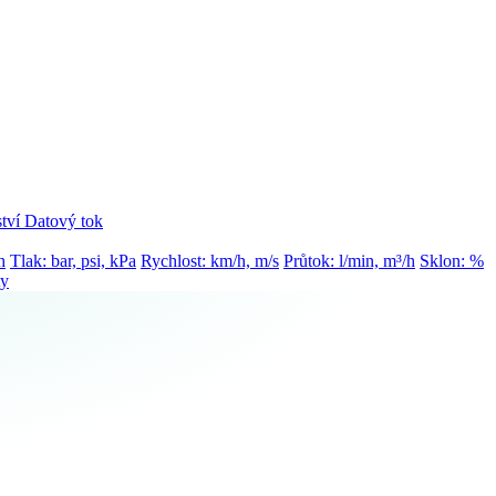
tví
Datový tok
h
Tlak: bar, psi, kPa
Rychlost: km/h, m/s
Průtok: l/min, m³/h
Sklon: %
ty