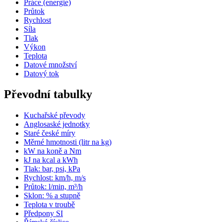
Práce (energie)
Průtok
Rychlost
Síla
Tlak
Výkon
Teplota
Datové množství
Datový tok
Převodní tabulky
Kuchařské převody
Anglosaské jednotky
Staré české míry
Měrné hmotnosti (litr na kg)
kW na koně a Nm
kJ na kcal a kWh
Tlak: bar, psi, kPa
Rychlost: km/h, m/s
Průtok: l/min, m³/h
Sklon: % a stupně
Teplota v troubě
Předpony SI