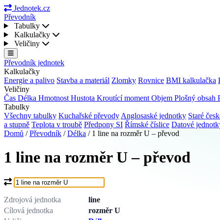
Jednotek.cz
Převodník
Tabulky
Kalkulačky
Veličiny
Převodník jednotek
Kalkulačky
Energie a palivo
Stavba a materiál
Zlomky
Rovnice
BMI kalkulačka
Veličiny
Čas
Délka
Hmotnost
Hustota
Kroutící moment
Objem
Plošný obsah
Tabulky
Všechny tabulky
Kuchařské převody
Anglosaské jednotky
Staré česk
a stupně
Teplota v troubě
Předpony SI
Římské číslice
Datové jednot
Domů
/
Převodník
/
Délka
/
1 line na rozměr U – převod
1 line na rozměr U – převod
Co chcete převést?
Zdrojová jednotka
line
Cílová jednotka
rozměr U