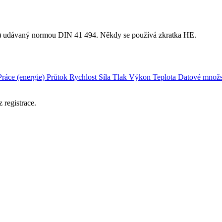
ck) udávaný normou DIN 41 494. Někdy se používá zkratka HE.
Práce (energie)
Průtok
Rychlost
Síla
Tlak
Výkon
Teplota
Datové množs
 registrace.