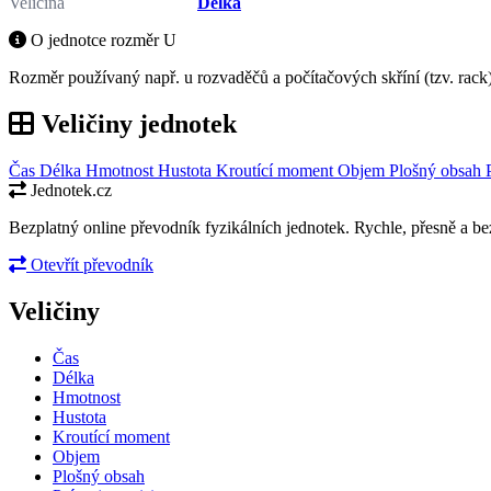
Veličina
Délka
O jednotce rozměr U
Rozměr používaný např. u rozvaděčů a počítačových skříní (tzv. ra
Veličiny jednotek
Čas
Délka
Hmotnost
Hustota
Kroutící moment
Objem
Plošný obsah
Jednotek.cz
Bezplatný online převodník fyzikálních jednotek. Rychle, přesně a bez
Otevřít převodník
Veličiny
Čas
Délka
Hmotnost
Hustota
Kroutící moment
Objem
Plošný obsah