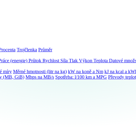
Procenta
Trojčlenka
Průměr
Práce (energie)
Průtok
Rychlost
Síla
Tlak
Výkon
Teplota
Datové množs
é míry
Měrné hmotnosti (litr na kg)
kW na koně a Nm
kJ na kcal a kW
ky (MB, GiB)
Mbps na MB/s
Spotřeba: l/100 km a MPG
Převody teplo