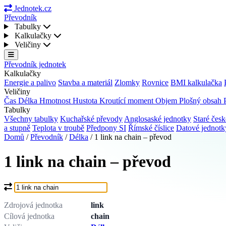
Jednotek.cz
Převodník
Tabulky
Kalkulačky
Veličiny
Převodník jednotek
Kalkulačky
Energie a palivo
Stavba a materiál
Zlomky
Rovnice
BMI kalkulačka
Veličiny
Čas
Délka
Hmotnost
Hustota
Kroutící moment
Objem
Plošný obsah
Tabulky
Všechny tabulky
Kuchařské převody
Anglosaské jednotky
Staré česk
a stupně
Teplota v troubě
Předpony SI
Římské číslice
Datové jednot
Domů
/
Převodník
/
Délka
/
1 link na chain – převod
1 link na chain – převod
Co chcete převést?
Zdrojová jednotka
link
Cílová jednotka
chain