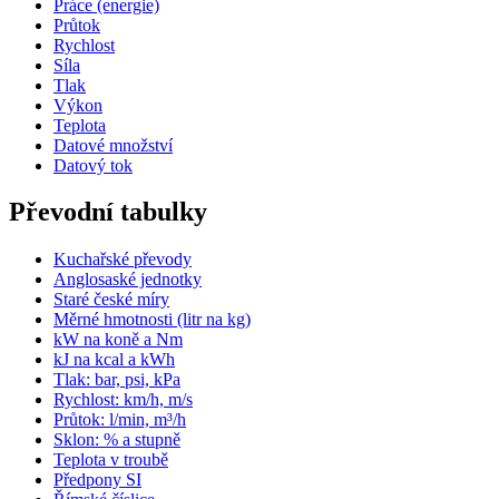
Práce (energie)
Průtok
Rychlost
Síla
Tlak
Výkon
Teplota
Datové množství
Datový tok
Převodní tabulky
Kuchařské převody
Anglosaské jednotky
Staré české míry
Měrné hmotnosti (litr na kg)
kW na koně a Nm
kJ na kcal a kWh
Tlak: bar, psi, kPa
Rychlost: km/h, m/s
Průtok: l/min, m³/h
Sklon: % a stupně
Teplota v troubě
Předpony SI