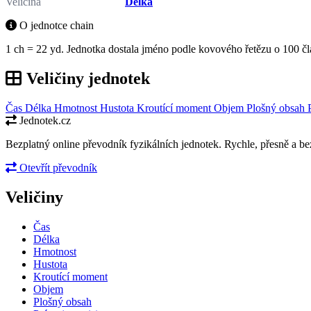
Veličina
Délka
O jednotce chain
1 ch = 22 yd. Jednotka dostala jméno podle kovového řetězu o 100 č
Veličiny jednotek
Čas
Délka
Hmotnost
Hustota
Kroutící moment
Objem
Plošný obsah
Jednotek.cz
Bezplatný online převodník fyzikálních jednotek. Rychle, přesně a bez
Otevřít převodník
Veličiny
Čas
Délka
Hmotnost
Hustota
Kroutící moment
Objem
Plošný obsah