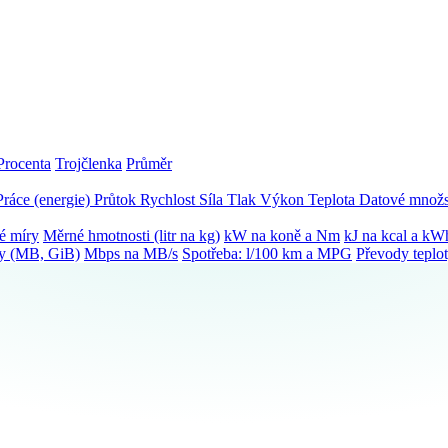
Procenta
Trojčlenka
Průměr
Práce (energie)
Průtok
Rychlost
Síla
Tlak
Výkon
Teplota
Datové množs
é míry
Měrné hmotnosti (litr na kg)
kW na koně a Nm
kJ na kcal a kW
ky (MB, GiB)
Mbps na MB/s
Spotřeba: l/100 km a MPG
Převody teplo