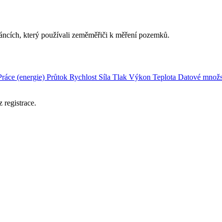
láncích, který používali zeměměřiči k měření pozemků.
Práce (energie)
Průtok
Rychlost
Síla
Tlak
Výkon
Teplota
Datové množs
 registrace.