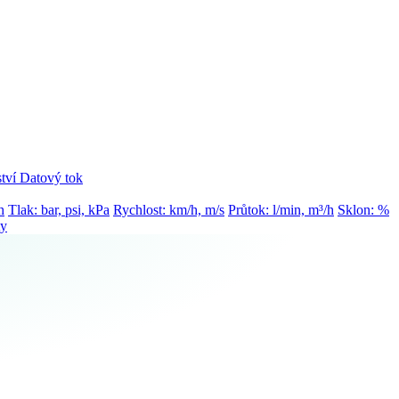
tví
Datový tok
h
Tlak: bar, psi, kPa
Rychlost: km/h, m/s
Průtok: l/min, m³/h
Sklon: %
ty